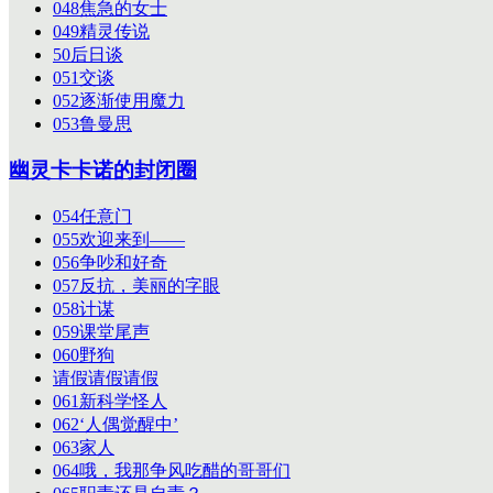
048焦急的女士
049精灵传说
50后日谈
051交谈
052逐渐使用魔力
053鲁曼思
幽灵卡卡诺的封闭圈
054任意门
055欢迎来到——
056争吵和好奇
057反抗，美丽的字眼
058计谋
059课堂尾声
060野狗
请假请假请假
061新科学怪人
062‘人偶觉醒中’
063家人
064哦，我那争风吃醋的哥哥们