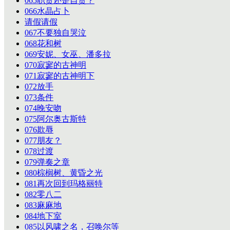
065职责还是自责？
066水晶占卜
请假请假
067不要独自哭泣
068花和树
069安妮、女巫、潘多拉
070寂寥的古神明
071寂寥的古神明下
072放手
073条件
074晚安吻
075阿尔奥古斯特
076欺辱
077朋友？
078过渡
079弹奏之章
080棕榈树、黄昏之光
081再次回到玛格丽特
082零八二
083麻麻地
084地下室
085以风啸之名，召唤尔等