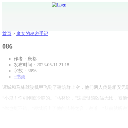
首页
>
魔女的秘密手记
086
作者：庚都
发布时间：2023-05-11 21:18
字数：3696
+书架
谭城和马林驾驶机甲飞到了建筑群上空，他们两人倒是相安无
“小鬼！你刚刚挺冷静的。”马林说，“这些银狼凶猛无比，被
“你也挺不错。”谭城听出了他的弦外之音，说道，“从前就听说过