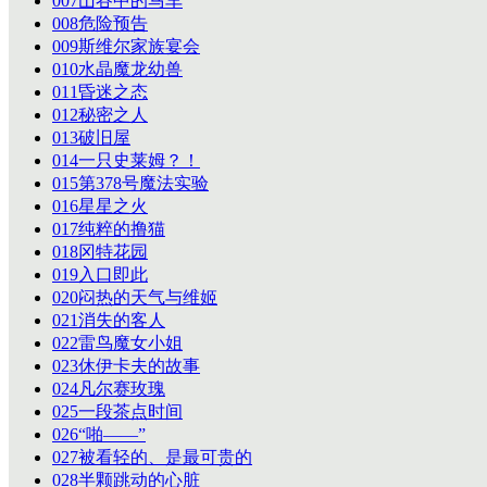
007山谷中的马车
008危险预告
009斯维尔家族宴会
010水晶魔龙幼兽
011昏迷之态
012秘密之人
013破旧屋
014一只史莱姆？！
015第378号魔法实验
016星星之火
017纯粹的撸猫
018冈特花园
019入口即此
020闷热的天气与维姬
021消失的客人
022雷鸟魔女小姐
023休伊卡夫的故事
024凡尔赛玫瑰
025一段茶点时间
026“啪——”
027被看轻的、是最可贵的
028半颗跳动的心脏