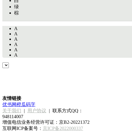
白
绿
棕
A
A
A
A
A
A
友情链接
优书网
橙瓜码字
关于我们
|
用户协议
|
联系方式QQ：
948114007
增值电信业务经营许可证：京B2-20221372
互联网ICP备案号：
京ICP备2022000337