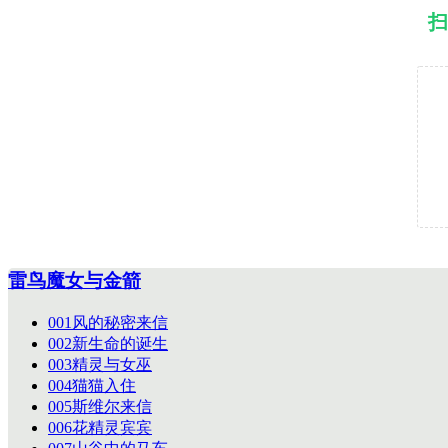
扫
雷鸟魔女与金箭
001风的秘密来信
002新生命的诞生
003精灵与女巫
004猫猫入住
005斯维尔来信
006花精灵宾宾