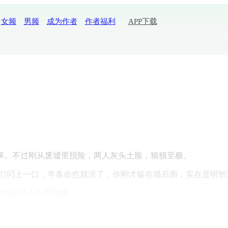
女频
男频
成为作者
作者福利
APP下载
事。不过刚从废墟里脱险，两人灰头土脸，狼狈至极。
他们叼上一口，半条命也就没了，你刚才躲在墙后面，实在是明智
S区的人出手阔绰...