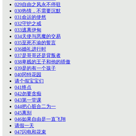
029自由之风永不停驻
030热情，不需要沉默
031命运的使然
032守护之戒
033逃离伊甸
034天使与恶魔的交易
035至死不渝的誓言
036婚礼进行时
037是哥哥还是背叛者
038卑贱的王子和他的骄傲
039是的有一个孩子
040冈特花园
请个假宝宝们
041终点
042勿要贪痴
043第一堂课
044把心脏合二为一
045离别
046如果自由是一直飞翔
请假一天
047闪电和花束