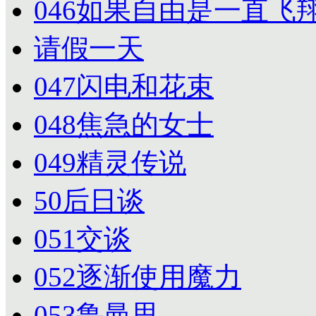
046如果自由是一直飞
请假一天
047闪电和花束
048焦急的女士
049精灵传说
50后日谈
051交谈
052逐渐使用魔力
053鲁曼思