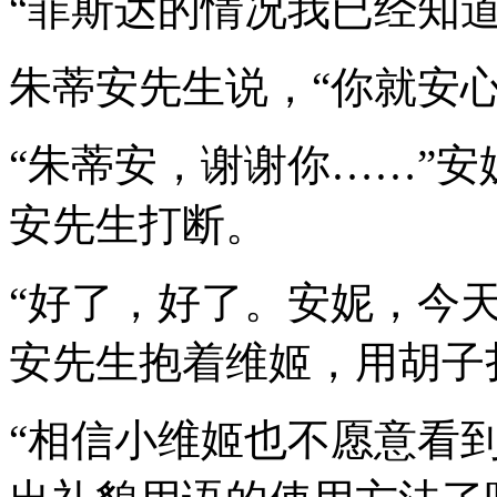
“菲斯达的情况我已经知道
朱蒂安先生说，“你就安
“朱蒂安，谢谢你……”
安先生打断。
“好了，好了。安妮，今
安先生抱着维姬，用胡子
“相信小维姬也不愿意看