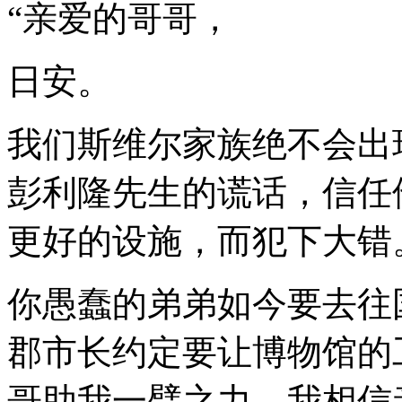
“亲爱的哥哥，
日安。
我们斯维尔家族绝不会出
彭利隆先生的谎话，信任
更好的设施，而犯下大错
你愚蠢的弟弟如今要去往
郡市长约定要让博物馆的
哥助我一臂之力。我相信