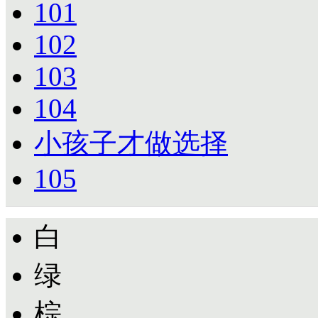
101
102
103
104
小孩子才做选择
105
白
绿
棕