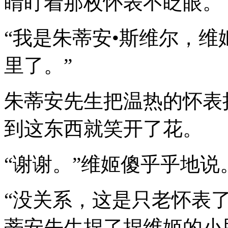
睛盯着那枚怀表不眨眼。
“我是朱蒂安•斯维尔，
里了。”
朱蒂安先生把温热的怀表
到这东西就笑开了花。
“谢谢。”维姬傻乎乎地说
“没关系，这是只老怀表
蒂安先生捏了捏维姬的小