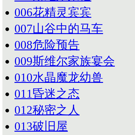
006花精灵宾宾
007山谷中的马车
008危险预告
009斯维尔家族宴会
010水晶魔龙幼兽
011昏迷之态
012秘密之人
013破旧屋