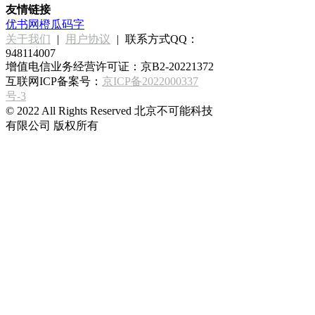
友情链接
优书网
橙瓜码字
关于我们
|
用户协议
|
联系方式QQ：
948114007
增值电信业务经营许可证：京B2-20221372
互联网ICP备案号：
京ICP备2022000337
号-3
© 2022 All Rights Reserved 北京不可能科技
有限公司 版权所有