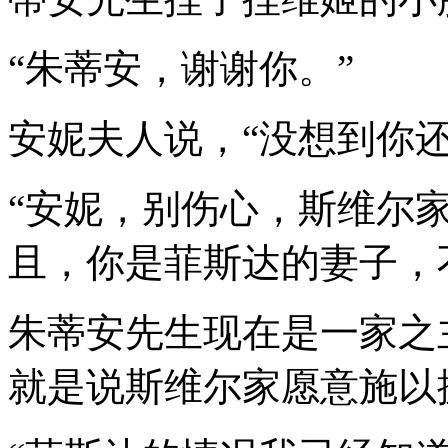
“朱蒂安，谢谢你。”
安妮夫人说，“没想到你
“安妮，别伤心，斯维尔
且，你是菲斯达的妻子，
朱蒂安先生现在是一家之
就是说斯维尔家愿意施以