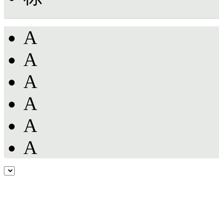
A
A
A
A
A
A