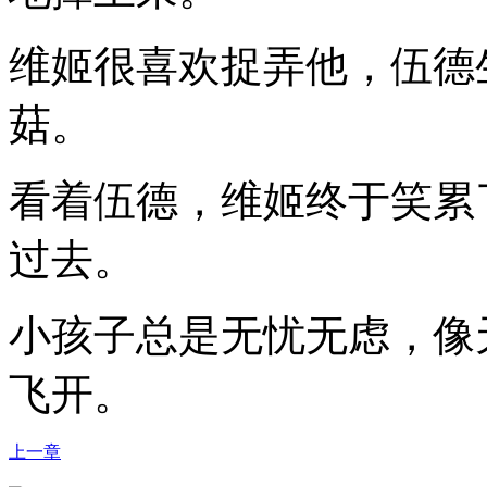
维姬很喜欢捉弄他，伍德
菇。
看着伍德，维姬终于笑累
过去。
小孩子总是无忧无虑，像
飞开。
上一章