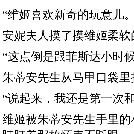
“维姬喜欢新奇的玩意儿。
安妮夫人摸了摸维姬柔软
“这点倒是跟菲斯达小时候
朱蒂安先生从马甲口袋里
“说起来，我还是第一次
维姬被朱蒂安先生手里的