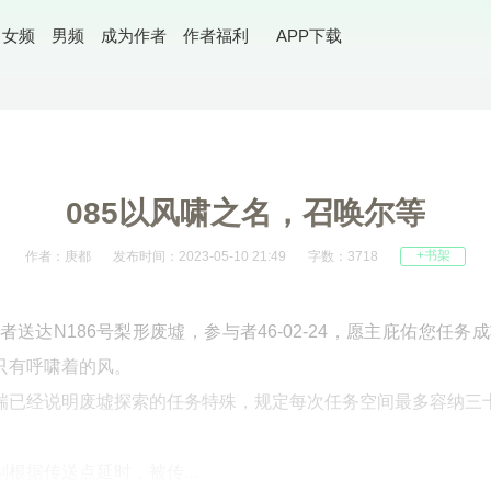
女频
男频
成为作者
作者福利
APP下载
085以风啸之名，召唤尔等
+书架
作者：庚都
发布时间：2023-05-10 21:49
字数：3718
号参与者送达N186号梨形废墟，参与者46-02-24，愿主庇佑您任
只有呼啸着的风。
瑞已经说明废墟探索的任务特殊，规定每次任务空间最多容纳三
。
根据传送点延时，被传...