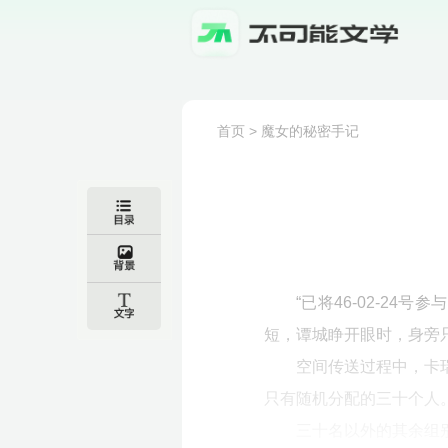
首页
>
魔女的秘密手记
“已将46-02-24
短，谭城睁开眼时，身旁
空间传送过程中，卡
只有随机分配的三十个人
三十名以外的其余组别