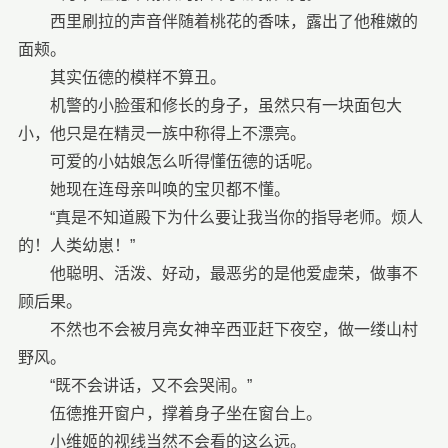
西里刷拉的声音伴随着桃花的香味，露出了他稚嫩的
面颊。
其实伍德的模样不算丑。
机警的小脸蛋和修长的身子，虽然只有一块面包大
小，他只是在精灵一族中称得上不漂亮。
可爱的小姑娘怎么听得懂伍德的话呢。
她现在连母亲叫唤的宝贝都不懂。
“真是不知道殿下为什么要让我当你的指导老师。烦人
的！人类幼崽！”
他聪明、活泼、好动，最恶劣的是他爱虚荣，做事不
顾后果。
不然也不会被月亮女神辛西亚赶下夜空，做一缕山村
野风。
“既不会讲话，又不会哭闹。”
伍德推开窗户，撑着身子坐在窗台上。
小维姬的视线当然不会看的这么远。