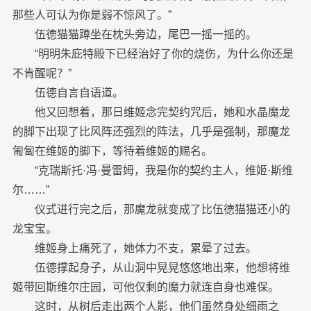
那些人可认为你是弱不惊风了。”
伍德猫猫蹲坐在枕头旁边，尾巴一摇一摇的。
“明明朱庇特殿下已经治好了你的烧伤，为什么你还是
不肯醒呢？”
伍德自言自语道。
他又回想着，那日维姬念完契约咒后，她和水晶魔龙
的脚下出现了比风阵还强烈的阵法，几乎是强制，那魔龙
匍匐在维姬的脚下，等待着维姬的赐名。
“克瑞斯托·冯·曼雷姆，我是你的契约主人，维姬·斯维
尔……”
仪式进行完之后，那魔龙就变成了比伍德猫猫还小的
龙宝宝。
维姬身上痛死了，她体力不支，累晕了过去。
伍德撑起身子，从山洞中晃晃悠悠地出来，他想将维
姬带回斯维尔庄园，可他仅剩的魔力就连自身也难保。
这时，从树后走出两个人影，他们虽然身处细雨之