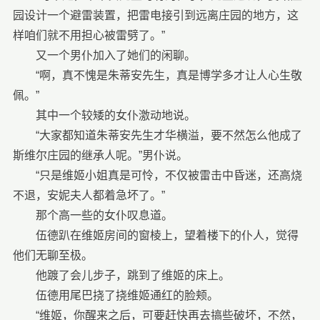
园设计一个避雷装置，把雷电接引到远离庄园的地方，这
样咱们就不用担心被雷劈了。”
又一个男仆加入了她们的闲聊。
“啊，真不愧是朱蒂安先生，真是博学多才让人心生敬
佩。”
其中一个较矮的女仆激动地说。
“大家都知道朱蒂安先生才华横溢，要不然怎么他成了
斯维尔庄园的继承人呢。”男仆说。
“只是维姬小姐真是可怜，不仅被雷击中昏迷，还高烧
不退，安妮夫人都着急坏了。”
那个高一些的女仆叹息道。
伍德趴在维姬房间的窗棱上，望着楼下的仆人，觉得
他们无聊至极。
他踱了会儿步子，跳到了维姬的床上。
伍德用尾巴挠了挠维姬通红的脸颊。
“维姬，你醒来之后，可要赶快再去搞些破坏，不然，