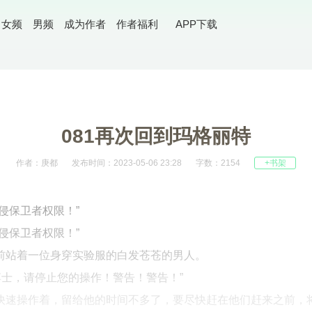
女频
男频
成为作者
作者福利
APP下载
081再次回到玛格丽特
作者：庚都
发布时间：2023-05-06 23:28
字数：2154
+书架
侵保卫者权限！”
侵保卫者权限！”
前站着一位身穿实验服的白发苍苍的男人。
博士，请停止您的操作！警告！警告！”
快速操作着，留给他的时间不多了，要尽快赶在他们赶来之前，