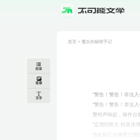
首页
>
魔女的秘密手记
“警告！警告！非法入
“警告！警告！非法入
警铃声响起，操作台
“监测到凯文·特里休
他此刻正全神贯注地