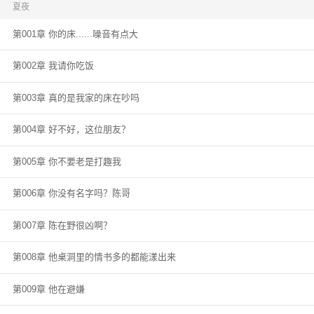
野笑的意气风发。 “他答应了。” ** 履行承诺的那个夏夜，虫子啄食了蛋糕，甜
夏夜
蜜被肆咬，蝉鸣也变得聒噪。 “陈在野，我讨厌你。” “我讨厌你游手好闲，讨
第001章 你的床......噪音有点大
厌你没有正经职业，讨厌你碌碌无为没有梦想。我不想再看见你了。” 陈在野
第一次在初九面前挣红了眼眶，“这就是你的生日愿望？” 初九睫毛轻颤，连目
光都不敢相授，“是。” “好，我答应你。” 少年的背影被夕阳拉的冗长，长到这
第002章 我请你吃饭
一去，就是后会无期。 *** 三年后，一瓶名为夏夜的香水风靡国内外。 初九前
去采访夏夜的香水设计师，却在现场见到了阔别已久的陈在野。 彼时的他已然
第003章 真的是我家的床在吵吗
成了香水界的大亨，西装革履，为人处世游刃有余，与当年的落魄少年相去甚
远。 初九落荒而逃。 后来的香水交流会上，两人再次相遇。 初九被男人压在
洗手台上动弹不得，耳边尽是他炽热缠绵的呼吸。 “初记者，”陈在野的语气甚
第004章 好不好，这位朋友？
是陌生，“等报道结束的时候，我希望我们这次荒诞的重逢，也一起结束。” 然
而甚少办交流会的陈在野，突然开始举办一场又一场交流会。 只是为了多见小
第005章 你不要老是打趣我
记者一面。 少年仍是当初那个爱嘴硬的少年。 长大了也是。 干什么都有骨
气，就数爱人没骨气。
第006章 你没有名字吗？陈哥
第007章 陈在野很凶啊？
第008章 他桌洞里的情书多的都能漾出来
第009章 他在避嫌