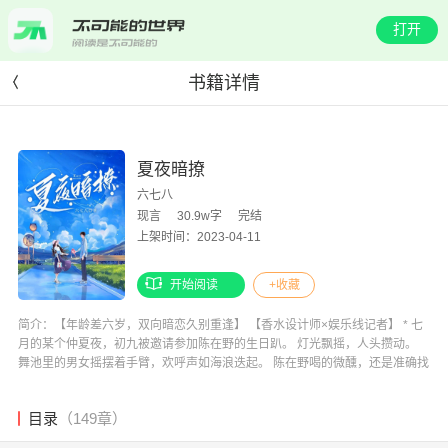
打开
书籍详情
夏夜暗撩
六七八
现言
30.9w字
完结
上架时间：2023-04-11
开始阅读
+收藏
简介：【年龄差六岁，双向暗恋久别重逢】 【香水设计师×娱乐线记者】 * 七
月的某个仲夏夜，初九被邀请参加陈在野的生日趴。 灯光飘摇，人头攒动。
舞池里的男女摇摆着手臂，欢呼声如海浪迭起。 陈在野喝的微醺，还是准确找
到了初九的位置。 啪—— 打火机的光照亮了小姑娘的脸。 “大小姐，许个
愿。”陈在野逗她。 初九笑出声，“你才是寿星。” “许一个，”陈在野眉头微挑，
目录
（149章）
“就当蹭寿星的。” 初九闭上眼，双手合十许愿，吹灭了火苗。 “许了什么愿？”
“希望明年我生日那天，”初九定定望着他，“可以见到陈在野。” “小事儿。”陈在