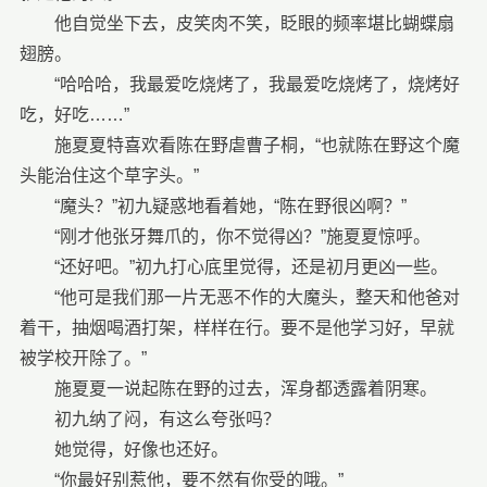
他自觉坐下去，皮笑肉不笑，眨眼的频率堪比蝴蝶扇
翅膀。
“哈哈哈，我最爱吃烧烤了，我最爱吃烧烤了，烧烤好
吃，好吃……”
施夏夏特喜欢看陈在野虐曹子桐，“也就陈在野这个魔
头能治住这个草字头。”
“魔头？”初九疑惑地看着她，“陈在野很凶啊？”
“刚才他张牙舞爪的，你不觉得凶？”施夏夏惊呼。
“还好吧。”初九打心底里觉得，还是初月更凶一些。
“他可是我们那一片无恶不作的大魔头，整天和他爸对
着干，抽烟喝酒打架，样样在行。要不是他学习好，早就
被学校开除了。”
施夏夏一说起陈在野的过去，浑身都透露着阴寒。
初九纳了闷，有这么夸张吗？
她觉得，好像也还好。
“你最好别惹他，要不然有你受的哦。”