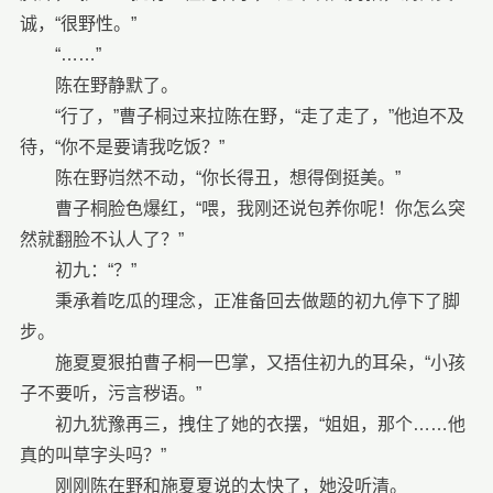
诚，“很野性。”
“……”
陈在野静默了。
“行了，”曹子桐过来拉陈在野，“走了走了，”他迫不及
待，“你不是要请我吃饭？”
陈在野岿然不动，“你长得丑，想得倒挺美。”
曹子桐脸色爆红，“喂，我刚还说包养你呢！你怎么突
然就翻脸不认人了？”
初九：“？”
秉承着吃瓜的理念，正准备回去做题的初九停下了脚
步。
施夏夏狠拍曹子桐一巴掌，又捂住初九的耳朵，“小孩
子不要听，污言秽语。”
初九犹豫再三，拽住了她的衣摆，“姐姐，那个……他
真的叫草字头吗？”
刚刚陈在野和施夏夏说的太快了，她没听清。