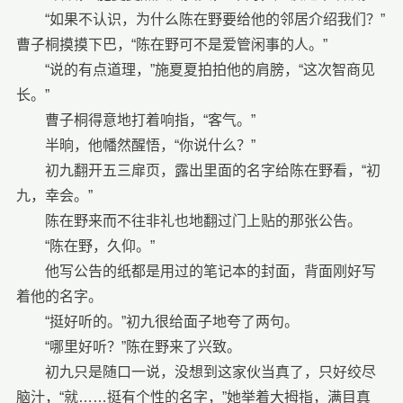
“如果不认识，为什么陈在野要给他的邻居介绍我们？”
曹子桐摸摸下巴，“陈在野可不是爱管闲事的人。”
“说的有点道理，”施夏夏拍拍他的肩膀，“这次智商见
长。”
曹子桐得意地打着响指，“客气。”
半晌，他幡然醒悟，“你说什么？”
初九翻开五三扉页，露出里面的名字给陈在野看，“初
九，幸会。”
陈在野来而不往非礼也地翻过门上贴的那张公告。
“陈在野，久仰。”
他写公告的纸都是用过的笔记本的封面，背面刚好写
着他的名字。
“挺好听的。”初九很给面子地夸了两句。
“哪里好听？”陈在野来了兴致。
初九只是随口一说，没想到这家伙当真了，只好绞尽
脑汁，“就……挺有个性的名字，”她举着大拇指，满目真