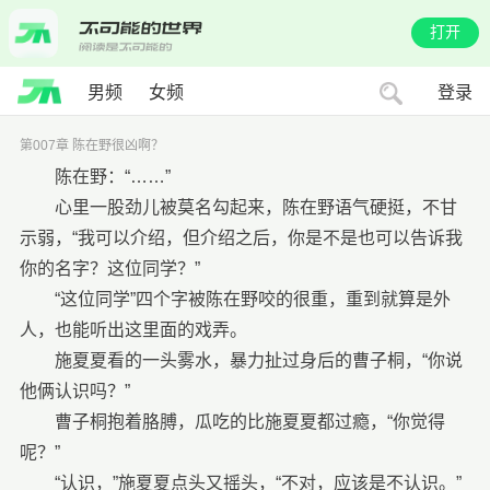
打开
男频
女频
登录
第007章 陈在野很凶啊？
陈在野：“……”
心里一股劲儿被莫名勾起来，陈在野语气硬挺，不甘
示弱，“我可以介绍，但介绍之后，你是不是也可以告诉我
你的名字？这位同学？”
“这位同学”四个字被陈在野咬的很重，重到就算是外
人，也能听出这里面的戏弄。
施夏夏看的一头雾水，暴力扯过身后的曹子桐，“你说
他俩认识吗？”
曹子桐抱着胳膊，瓜吃的比施夏夏都过瘾，“你觉得
呢？”
“认识，”施夏夏点头又摇头，“不对，应该是不认识。”