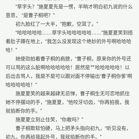
“草字头？”施夏夏先是一愣，半晌才明白初九说的什么
意思， “是曹子桐吧？”
初九脸红了一大半，“抱歉，空耳了。”
“哈哈哈哈哈……草字头哈哈哈哈哈……”施夏夏笑到捂
着肚子蹲在地上，“我怎么没发现这个绝妙的外号啊哈哈哈
哈！”
她使劲拍着曹子桐的肩膀，“曹子桐，原来你的外号还
可以骂的这么脏啊哈哈哈哈哈！居然是艹哈哈哈哈哈！以
后出去骂人，我是不是可以跟对面不停输出‘曹子桐你爹’啊
哈哈哈哈哈！”
施夏夏笑的越来越肆无忌惮，曹子桐生无可恋地抓住
她不停摆动的手，“施夏夏，”他咬牙切齿，“你再拍我，我
就掐断你的手。”
施夏夏立刻止住笑，“你敢吗？”
曹子桐欺软怕硬，马上把矛头指向初九，“听见没有，
初九，你再给我起外号，我就掐断你的手。”