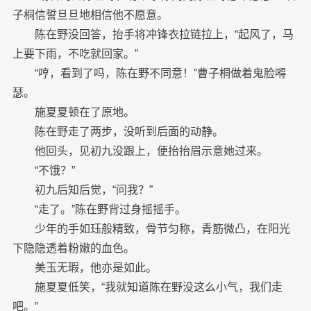
子桐信誓旦旦地相信他不愿意。
陈在野没回答，抬手将冲锋衣拉链拉上，“起风了，马
上要下雨，不吃就回家。”
“哼，看到了吗，陈在野不同意！”曹子桐做着鬼脸嘚
瑟。
施夏夏顿在了原地。
陈在野走了两步，没听到后面的动静。
他回头，见初九没跟上，便抬抬眉示意她过来。
“不饿？”
初九后知后觉，“问我？”
“走了。”陈在野背过身摇摇手。
少年的手如珏般精致，骨节匀称，青筋微凸，在阳光
下隐隐透着粉嫩的血色。
美玉无瑕，他亦是如此。
施夏夏低笑，“我就知道陈在野没这么小气，我们走
吧。”