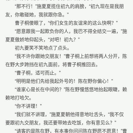
“那不行！”施夏夏揽住初九的肩膀，“初九现在是我朋
友，你敢碰她，我就跟你急。”
曹子桐傻眼了，“你们女生的友谊来的这么快啊？”
“愿意跟我一起欺负你的人，我巴不得全结交一遍，”施
夏夏傲娇地仰起头，“对吧！初九？”
初九要笑不笑地点了点头。
“我不许你跟她交朋友！”曹子桐上前想将两人分开，陈
在野大步跨挡在初九面前，将曹子桐推回去。
“曹子桐，适可而止。”
“明明是他们先给我起外号的！陈在野你偏心！”
“谁家心是长在中间的？”陈在野慢悠悠地抬起眼睫，赖
赖地打哈欠。
“你不讲理！”
“我们就不讲理，”施夏夏朝他得意地吐舌头，“我不仅
要跟初九交朋友，我还要带她去吃饭，你有意见么？”
“请客的是陈在野，有本事你问问陈在野愿不愿意！”曹