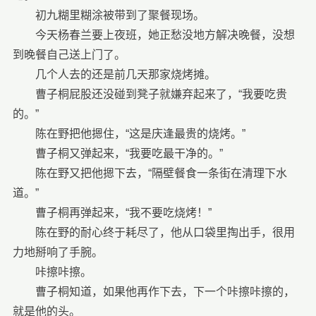
初九糊里糊涂被带到了聚餐现场。
今天杨春兰要上夜班，她正愁没地方解决晚餐，没想
到晚餐自己送上门了。
几个人去的还是前几天那家烧烤摊。
曹子桐屁股还没碰到凳子就嫌弃起来了，“我要吃贵
的。”
陈在野把他摁住，“这是庆逢最贵的烧烤。”
曹子桐又弹起来，“我要吃最干净的。”
陈在野又把他摁下去，“隔壁餐食一条街在清理下水
道。”
曹子桐再弹起来，“我不要吃烧烤！”
陈在野的耐心终于耗尽了，他从口袋里掏出手，很用
力地掰响了手腕。
咔擦咔擦。
曹子桐知道，如果他再作下去，下一个咔擦咔擦的，
就是他的头。