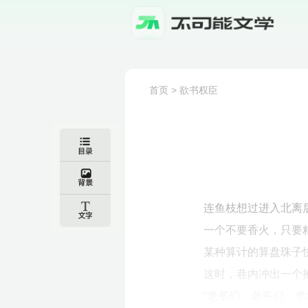
首页
>
欲书权臣
连鱼枝想过进入北离
一个不要香火，只要
某种算计的算盘珠子
这时，巷内冲出一个
“老爷们，老爷们，求