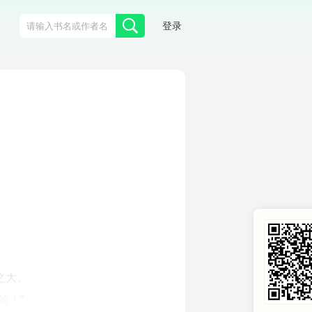
登录
之大。
”...