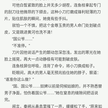
可他白皙紧致的脸上并无多少胡茬，连鱼枝拿起专门
的刮刀往他微昂的下颌去，这种小刀打磨成锋利轻薄的刀
片，贴住肌肤的瞬间，她竟有些手抖。
就怕一个不慎，把这个金尊玉贵的男人命门处划破点
皮，又是跳进黄河也洗不清！
“国公爷……”
“不准停。”
刀片因他说话产生的颤动忽深忽浅，发出的寒光在她
脸上摇晃，再大一点动静极有可能割破皮肤。
连鱼枝屏住呼吸，违背了命令，将小刀换成帕子。
眨眼间，高大的男人毫无预兆掐住她的脖子，狠道：
“谁准你这么做？”
“国、国公爷……奴婢以前是伺候姑娘的，并不熟悉替
男子净面，怕伤着国公爷……”她在窒息的缝隙间把话说
完。
闻言，秦阙从鼻息里嗤了一声，缓缓松了手，“原来如