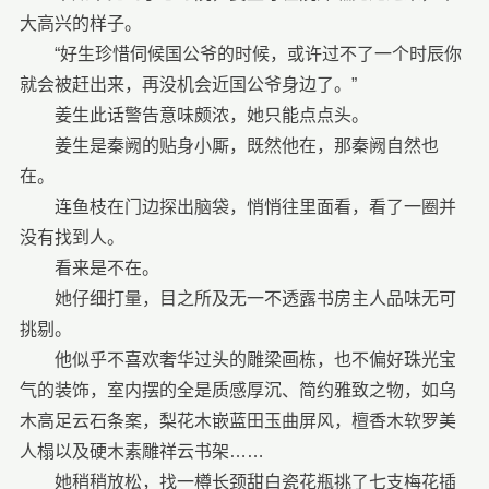
大高兴的样子。
“好生珍惜伺候国公爷的时候，或许过不了一个时辰你
就会被赶出来，再没机会近国公爷身边了。”
姜生此话警告意味颇浓，她只能点点头。
姜生是秦阙的贴身小厮，既然他在，那秦阙自然也
在。
连鱼枝在门边探出脑袋，悄悄往里面看，看了一圈并
没有找到人。
看来是不在。
她仔细打量，目之所及无一不透露书房主人品味无可
挑剔。
他似乎不喜欢奢华过头的雕梁画栋，也不偏好珠光宝
气的装饰，室内摆的全是质感厚沉、简约雅致之物，如乌
木高足云石条案，梨花木嵌蓝田玉曲屏风，檀香木软罗美
人榻以及硬木素雕祥云书架……
她稍稍放松，找一樽长颈甜白瓷花瓶挑了七支梅花插