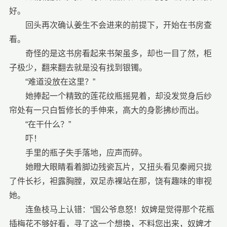
好。
回头再次确认姜生不会进来的前提下，开始在书房查
看。
奇怪的是这书房看起来书架虽多，却也一目了然，柜
子极少，翻来翻去就是没有找到银镯。
“难道没放在这里？”
她捧起一个精致的莲花纹瓶摇晃着，却没发觉身后纱
帘处有一只白皙修长的手伸来，高大的身影拂纱而出。
“在干什么？”
吓！
手里的瓶子失手落地，应声而碎。
她瞪大眼睛看着脚边残瓷瓦片，又扭头看见秦阙只拢
了件长衫，袒露胸膛，双足赤裸站在那，饶有趣味的审视
她。
连鱼枝马上认错：“国公爷息怒！奴婢是觉得那个花瓶
插梅花不够好看，寻了这一个想换，不料您出来，奴婢才