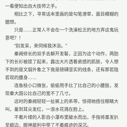
一看便知出自大技师之手。
相比之下，寻常话本里画的是勾笔潦草，面目模糊的
臆想。
只是……正常人不会在一个洗澡松乏的地方弄这鬼玩
意吧？！
“别发呆，来伺候我沐浴。”
秦阙修长的双手去解开发髻，正因为这个动作，两肋
下的长衫被提了起来，露出大片透着瓷感的肌肤，令人想
不到的是文弱外象之下竟是磅礴坚实的线条，还有那若隐
若现的腰身……
连鱼枝小口微张，偷偷用手比了比自己的小腰肢，发
现秦大国公比自己的宽不了几寸。
这时的秦阙轻轻一扯裤上的系带，惊得她捂住眼睛大
叫，羞到耳尖发红，一浪水花溅在脸上。
不着片缕的人影自小瀑布里破水而出，手指将墨发扒
至额边，眼神犀利中带了不着痕迹的深沉。