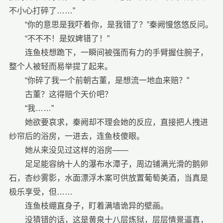
不小心打碎了……”
“你的意思是我吓着你，是我错了？”秦阙慢悠悠反问。
“不不不！是奴婢错了！”
连鱼枝想跪下，一瞬间被强而有力的手臂握住腕子，
整个人被轻而易举提了起来。
“你碎了我一个前朝古董，是想流一地血来赔？”
古董？这得赔个天价吧？
“我……”
她欲要哀求，秦阙却不理会她的反应，直接把人拽进
纱帘后的浴房，一进去，连鱼枝傻眼。
她从来没见过这样的浴房——
足足能容纳十人的瀑布水潭子，周边铺满光滑的鹅卵
石，杏纱雾影，水面漂浮木案可供放置葡萄美酒，当真是
极乐享受，但……
连鱼枝绷直身子，盯着满墙诡异的壁画。
没猜错的话，这是黄泉十八层炼狱，层层情景逼真，