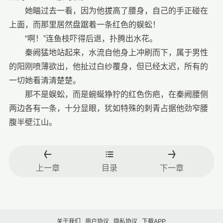
她瞄过去一看，因为他拔高了腰身，自己的手正碰在
上面，而那里居然盘踞着一条红色的蜈蚣！
“啊！”连鱼枝吓得后退，扑腾出水花。
秦阙猛地站起来，水流自他身上冲刷而下，属于男性
的阳刚喷薄欲出，他扯过白纱覆身，但已经太迟，所有的
一切她看清清楚楚。
那不是蜈蚣，而是蜿蜒狰狞的红色伤疤，在秦阙腰侧
两边各有一条，十分显眼，犹如特殊的刺青占据他劲窄腰
腹半壁江山。
上一章
目录
下一章
关于我们
用户协议
隐私协议
下载APP