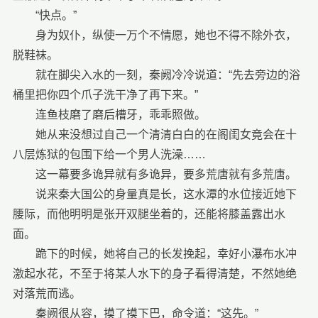
“快点。”
身为奴仆，纵使一万个不情愿，她也不得不除外衣，
脱鞋袜。
就在脚尖入水的一刻，秦阙冷冷说道：“先去旁边的浴
桶里把你四个爪子洗干净了再下来。”
连鱼枝磨了磨后槽牙，乖乖照做。
她从来没想过自己一个清清白白的在阁闺女竟会在十
八层炼狱的包围下给一个男人洗澡……
这一幕要多诡异就有多诡异，要多荒唐就有多荒唐。
说来秦大国公的身量真是长，这水潭的水位接近她下
腰际，而他明明是张开双腿坐着的，还能将膝盖露出水
面。
跪下的时候，她将自己的长发挽起，幸好小瀑布水冲
激起水花，不至于将某人水下的身子看得清楚，不然她绝
对落荒而逃。
秦阙很从容，摸了摸下巴，命令道：“这先。”