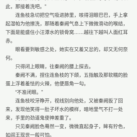
此，那接着洗吧。”
连鱼枝急切把空气吸进肺里，咳得泪眼巴巴，手上拿
起湿帕为他擦洗，那随着秦阙气息上下微微滑动的喉结，
下面是能盛住小汪潭水的锁骨窝……越往下越叫人面红耳
赤。
眼看要到敏感之处，她实在又羞又忿的，却又无何奈
何。
只得闭上眼睛，往秦阙的腰上探去。
秦阙不满，捏住连鱼枝的下颌，五指触及那软糯的脸
蛋上浮着羞怯的火辣，他便唇角一勾。
“不准闭眼。”
连鱼枝咬牙睁开，视线别向他处，又被秦阙扳了回
来，发现他笑得一肚子坏水的模样，暗地里气不打一处
来，手里的劲道鬼使神差重了。
只见秦阙脸色蓦然一变，微微直起身子，眸有狞色，
如阎王现世一般可怕。