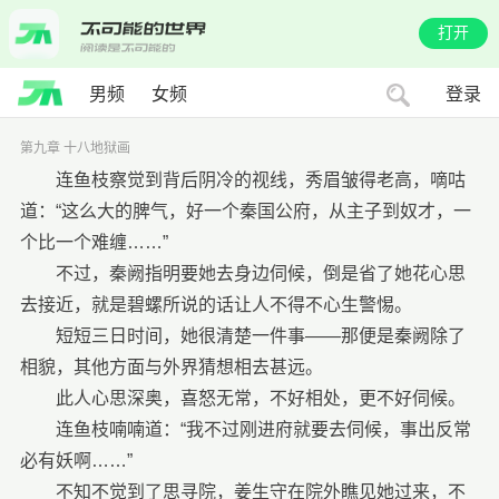
打开
男频
女频
登录
第九章 十八地狱画
连鱼枝察觉到背后阴冷的视线，秀眉皱得老高，嘀咕
道：“这么大的脾气，好一个秦国公府，从主子到奴才，一
个比一个难缠……”
不过，秦阙指明要她去身边伺候，倒是省了她花心思
去接近，就是碧螺所说的话让人不得不心生警惕。
短短三日时间，她很清楚一件事——那便是秦阙除了
相貌，其他方面与外界猜想相去甚远。
此人心思深奥，喜怒无常，不好相处，更不好伺候。
连鱼枝喃喃道：“我不过刚进府就要去伺候，事出反常
必有妖啊……”
不知不觉到了思寻院，姜生守在院外瞧见她过来，不