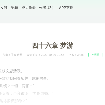
女频
男频
成为作者
作者福利
APP下载
四十六章 梦游
+书架
作者：子夜听风
发布时间：2023-10-30 01:52
字数：3486
鱼枝文思活跃。
兴致勃勃问秦阙关于施粥的事。
几顿？一顿，两顿？”
听着，声音很淡：“力保两顿。”
熬得很稀那种？”