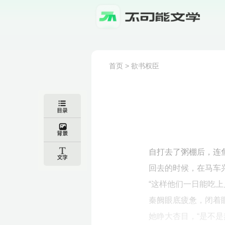
首页
>
欲书权臣
自打去了粥棚后，连
回去的时候，在马车
“这样他们一日能吃上
秦阙眼底疲惫，闭着眼
她睁大杏目，“是不是