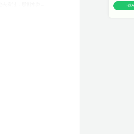
看过，那粥水熬...
下载A