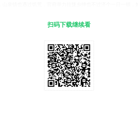
，山泉镇也遇过饥荒，官府举力拉拢乡绅也不过济个一日一顿，她去
扫码下载继续看