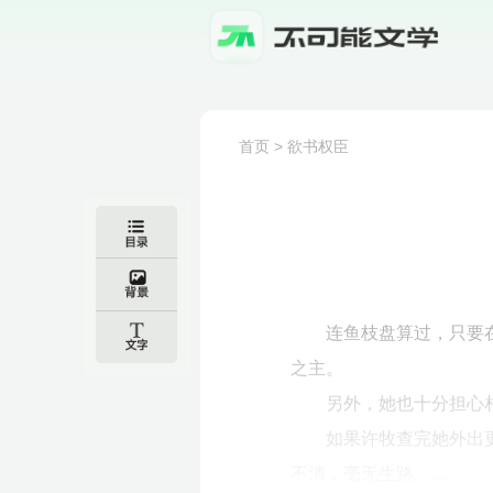
首页
>
欲书权臣
连鱼枝盘算过，只要
之主。
另外，她也十分担心
如果许牧查完她外出
不清，毫无生路。...