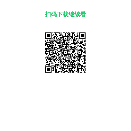
扫码下载继续看