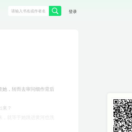
登录
查她，转而去审问细作背后
出来？
来，就等于她跳进黄河也洗