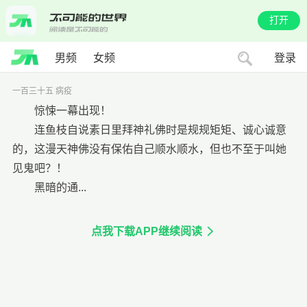
打开
男频
女频
登录
一百三十五 病疫
惊悚一幕出现！
连鱼枝自说素日里拜神礼佛时是规规矩矩、诚心诚意
的，这漫天神佛没有保佑自己顺水顺水，但也不至于叫她
见鬼吧？！
黑暗的通...
点我下载APP继续阅读