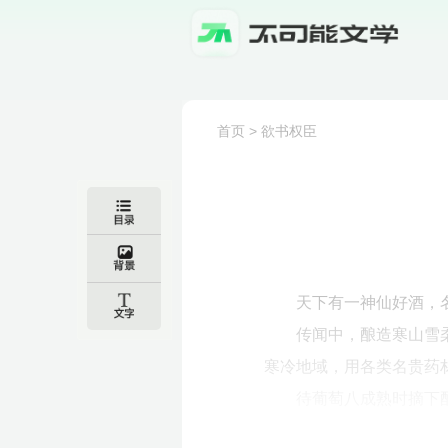
首页
>
欲书权臣
天下有一神仙好酒，
传闻中，酿造寒山雪
寒冷地域，用各类名贵药
待葡萄八成熟时摘下酿