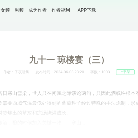
女频
男频
成为作者
作者福利
APP下载
九十一 琼楼宴（三）
+书架
作者：子夜听风
发布时间：2024-06-03 23:20
字数：1003
名日寒山雪柔，世人只在闲赋之际谈论两句，只因此酒或许根本
柔需要西域气温最低处得到的葡萄种子经过特殊的手法炮制，形
材焚烧出的草灰和凉汤浇灌成长。
酒，酿的时候加入关键一物——寒山...