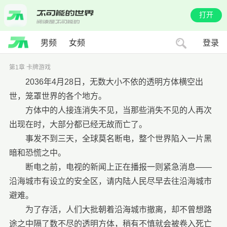
打开
男频
女频
登录
第1章 卡牌游戏
2036年4月28日，无数大小不依的透明方体横空出
世，笼罩世界的各个地方。
方体中的人接连消失不见，当那些消失不见的人再次
出现在时，大部分都已经无故而亡了。
事发不到三天，全球莫名断电，整个世界陷入一片黑
暗和恐慌之中。
断电之前，电视的新闻上正在播报一则紧急消息——
沿海城市有设立的安全区，请内陆人民尽早去往沿海城市
避难。
为了存活，人们大批朝着沿海城市撤离，却不曾想路
途之中隔了数不尽的透明方体，稍有不慎就会被卷入死亡