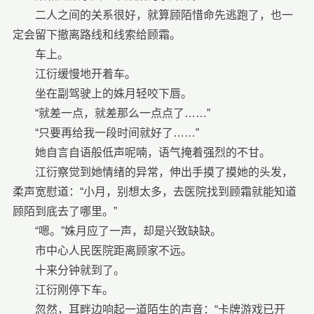
二人之间的关系很好，就算顾陌惜命先逃跑了，也一
定会留下撤离路线和线索给顾霜。
车上。
江衍缓慢地开着车。
坐在副驾驶上的姝月轻咬下唇。
“就差一点，就差那么一点点了……”
“只要再给我一段时间就好了……”
她自言自语般低声呢喃，语气掩着强烈的不甘。
江衍察觉到她情绪的异常，伸出手摸了摸她的头发，
柔声宽慰道：“小月，别想太多，去医院找到顾霜就能知道
顾陌到底去了哪里。”
“嗯。”姝月应了一声，却是兴致缺缺。
市中心人民医院距离顾家不远。
十来分钟就到了。
江衍刚停下车。
忽然，耳畔边响起一道陌生的声音：“卡牌游戏已开