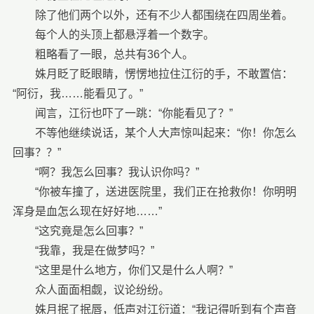
除了他们两个以外，还有不少人都围绕在四周坐着。
每个人的头顶上都悬浮着一个数字。
粗略看了一眼，总共有36个人。
姝月眨了眨眼睛，愣愣地拉住江衍的手，不敢置信：
“阿衍，我……能看见了。”
闻言，江衍也吓了一跳：“你能看见了？”
不等他继续说话，某个人大声惊叫起来：“你！你怎么
回事？？”
“啊？我怎么回事？我认识你吗？”
“你被车撞了，送进医院里，我们正在抢救你！你明明
浑身是血怎么现在好好地……”
“这究竟是怎么回事？”
“我靠，我是在做梦吗？”
“这里是什么地方，你们又是什么人啊？”
众人面面相觑，议论纷纷。
姝月抿了抿唇，低声对江衍道：“我记得听到有个声音