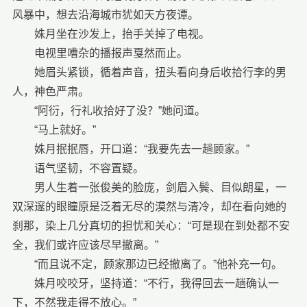
风暴中，想去沿海城市犹如天方夜谭。
姝月坐在沙发上，抬手关掉了电视。
电视里嘈杂的播报声戛然而止。
她眉头紧锁，循着声音，扭头看向身后收拾行李的男
人，神色严肃。
“阿衍，行礼收拾好了没？”她问道。
“马上就好。”
姝月抿抿唇，开口道：“我要先去一趟顾家。”
语气坚韧，不容置疑。
男人生着一张俊美的脸庞，剑眉入鬓、目似朗星，一
双深邃的眼瞳原是泛着无尽的漠然与清冷，却在看向她的
刹那，染上几分真切的担忧和关心：“可是现在到处都不安
全，我们或许应该尽早撤离。”
“而且说不定，顾家那边已经撤离了。”他补充一句。
姝月咬咬牙，坚持道：“不行，我得回去一趟确认一
下，不然我走得不放心。”