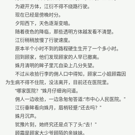
为避开方体，江衍不得不绕路行驶。
现在已经是傍晚时分。
夕阳西下，天色逐渐变暗。
随着夜色的降临，那些透明方体越发看不清楚。
江衍稍稍放慢了行驶速度。
原本半个小时不到的路程硬生生开了一个多小时。
回到顾家，他们发现顾家的人早已撤离。
姝月清明的眸子里兀自染上几分失望。
不过从收拾行李的佣人口中得知，顾家二小姐顾霜因
为生病不得不住院，没法离开，目前还在医院里。
“哪家医院？”姝月仔细询问道。
佣人一边收拾，一边急匆匆答道:“市中心人民医院。”
江衍垂眸看向姝月，眉梢轻蹙:“还去吗？”
姝月沉声。
犹豫片刻，她终究还是点下了头:“去！”
顾霜是顾家大少爷顾陌的亲妹妹。