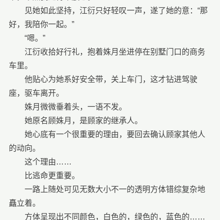
见她如此坚持，江衍只好轻叹一声，遂了她的意：“那
好，我陪你一起。”
“嗯。”
江衍收拾好行礼，抱着姝月坐进停在别墅门口的商务
车里。
他贴心为她系好安全带，关上车门，这才钻进驾驶
座，驱车离开。
姝月微微垂着头，一语不发。
她原名顾姝月，是顾家的继承人。
她心底有一个很重要的理由，要回去确认顾家其他人
的动向。
这个理由……
比逃命更重要。
一路上随处可见无数大小不一的透明方体错综复杂地
矗立着。
方体呈现出不同颜色，白色的，绿色的，蓝色的……