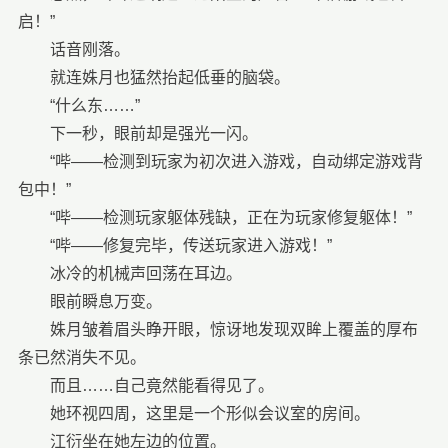
启！”
话音刚落。
就连姝月也猛然抬起低垂的脑袋。
“什么东……”
下一秒，眼前却是强光一闪。
“哔——检测到玩家为初次进入游戏，自动绑定游戏背
包中！”
“哔——检测玩家躯体残缺，正在为玩家修复躯体！”
“哔——修复完毕，传送玩家进入游戏！”
冰冷的机械声回荡在耳边。
眼前瞬息万变。
姝月皱着眉头睁开眼，惊讶地发现双眸上覆盖的厚布
条已然消失不见。
而且……自己竟然能看得见了。
她环视四周，这里是一个形似会议室的房间。
江衍坐在她左边的位置。