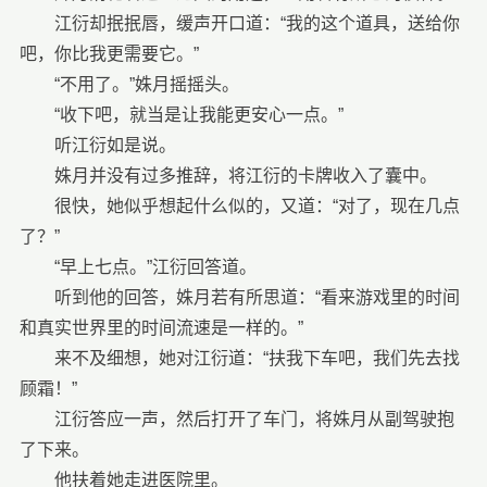
江衍却抿抿唇，缓声开口道：“我的这个道具，送给你
吧，你比我更需要它。”
“不用了。”姝月摇摇头。
“收下吧，就当是让我能更安心一点。”
听江衍如是说。
姝月并没有过多推辞，将江衍的卡牌收入了囊中。
很快，她似乎想起什么似的，又道：“对了，现在几点
了？”
“早上七点。”江衍回答道。
听到他的回答，姝月若有所思道：“看来游戏里的时间
和真实世界里的时间流速是一样的。”
来不及细想，她对江衍道：“扶我下车吧，我们先去找
顾霜！”
江衍答应一声，然后打开了车门，将姝月从副驾驶抱
了下来。
他扶着她走进医院里。