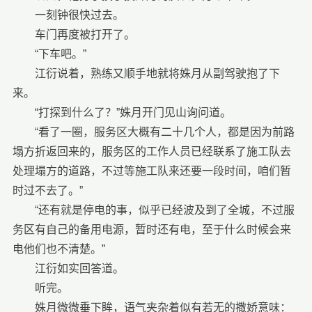
一刻钟很快过去。
车门再度被打开了。
“下车吧。”
江衍说着，熟练又顺手地就将姝月从副驾驶抱了下
来。
“打探到什么了？”姝月开门见山询问道。
“看了一圈，服务区大概有二十几个人，都是因为前路
塌方折返回来的，服务区的工作人员已经联系了施工队去
处理塌方的道路，不过等施工队来还要一段时间，咱们暂
时过不去了。”
“还有就是停电的事，似乎已经波及到了全城，不过服
务区有自己的备用电源，暂时还有电，至于什么时候会来
电他们也不清楚。”
江衍如实回答道。
听完。
姝月微微垂下眸，语气夹杂着似有若无的撒娇意味：