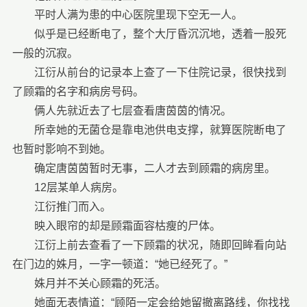
平时人满为患的中心医院里现下空无一人。
似乎是已经断电了，整个大厅昏沉沉地，透着一股死
一般的沉寂。
江衍从前台的记录本上查了一下住院记录，很快找到
了顾霜的名字和病房号码。
俩人先就近去了七层查看唐茵茵的情况。
所幸她的无菌仓是靠电池供电支撑，就算医院断电了
也暂时影响不到她。
确定唐茵茵暂时无事，二人才去到顾霜的病房里。
12层某单人病房。
江衍推门而入。
映入眼帘的却是顾霜面容枯瘦的尸体。
江衍上前去查看了一下顾霜的状况，随即回眸看向站
在门边的姝月，一字一顿道：“她已经死了。”
姝月并不关心顾霜的死活。
她面无表情道：“顾陌一定会给她留撤离路线，你找找