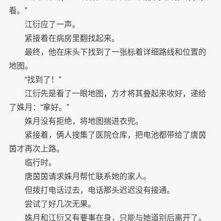
看。”
江衍应了一声。
紧接着在病房里翻找起来。
最终，他在床头下找到了一张标着详细路线和位置的
地图。
“找到了！”
江衍先是看了一眼地图，方才将其叠起来收好，递给
了姝月：“拿好。”
姝月没有拒绝，将地图揣进衣兜。
紧接着，俩人搜集了医院仓库，把电池都带给了唐茵
茵才再次上路。
临行时。
唐茵茵请求姝月帮忙联系她的家人。
但拨打电话过去，电话那头迟迟没有接通。
尝试了好几次无果。
姝月和江衍又有要事在身，只能与她道别后离开了。