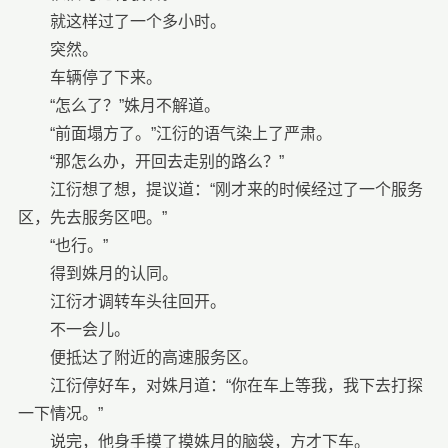
就这样过了一个多小时。
突然。
车辆停了下来。
“怎么了？”姝月不解道。
“前面塌方了。”江衍的语气染上了严肃。
“那怎么办，开回去走别的路么？”
江衍想了想，提议道：“刚才来的时候经过了一个服务
区，先去服务区吧。”
“也行。”
得到姝月的认同。
江衍才调转车头往回开。
不一会儿。
便抵达了附近的高速服务区。
江衍停好车，对姝月道：“你在车上等我，我下去打探
一下情况。”
说完，他身手摸了摸姝月的脑袋，方才下车。