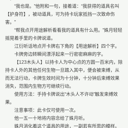
“我也是。”他附和一句，接着道：“我获得的道具名叫
【护身符】，被动道具，可为持卡玩家抵挡一次致命伤
害。”
“帮我点开用途解析看看我的道具有什么用。”姝月轻轻
摇晃着手里的卡牌说道。
江衍听话地点开卡牌右下角的【用途解析】四个字。
卡牌旁边转瞬间漂浮起来一行密密麻麻的字。
【123木头人】以持卡人为中心点的方圆一百米内，除
持卡人外的其他任何生物一旦踏入其中，便会被束缚，从
而无法行动，卡牌生效时间为十分钟，十分钟后束缚效果
消失，范围内生物方可继续行动。
使用方法：手持卡牌说出“木头人不许动”触发束缚效
果。
注意事项：此卡仅可使用一次。
他一五一十地将内容念给了姝月听。
姝月消化着这个道具的用途，一副若有所思的模样。