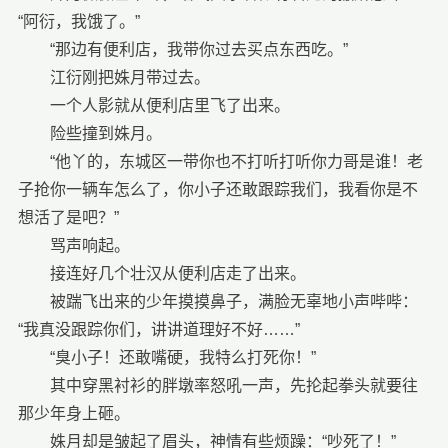
“阿衍，我饿了。”
“那边有便利店，我带你过去买点东西吃。”
江衍刚把姝月带过去。
一个人影就从便利店里飞了出来。
险些撞到姝月。
“他丫的，东城区一带你也不打听打听你力哥是谁！老
子抢你一辆车怎么了，你小子还敢跟踪我们，我看你是不
想活了是吧？”
骂声响起。
接连好几个壮汉从便利店走了出来。
被踹飞出来的少年摸摸鼻子，满脸无辜地小声哔哔：
“我真没跟踪你们，讲讲道理好不好……”
“臭小子！还敢嘴硬，我特么打死你！”
其中穿黑衬衫的胖墩率怒吼一声，先抡起拳头就要往
那少年身上砸。
姝月却是皱起了眉头，神情有些烦躁：“吵死了！”