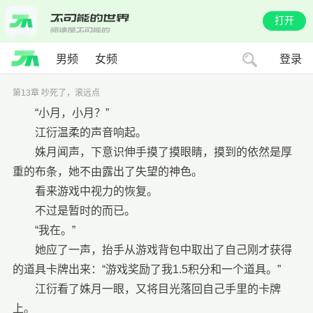
打开
男频
女频
登录
第13章 吵死了，滚远点
“小月，小月？”
江衍温柔的声音响起。
姝月闻声，下意识伸手摸了摸眼睛，摸到的依然是厚
重的布条，她不由露出了失望的神色。
看来游戏中视力的恢复。
不过是暂时的而已。
“我在。”
她应了一声，抬手从游戏背包中取出了自己刚才获得
的道具卡牌出来：“游戏奖励了我1.5积分和一个道具。”
江衍看了姝月一眼，又将目光落回自己手里的卡牌
上。