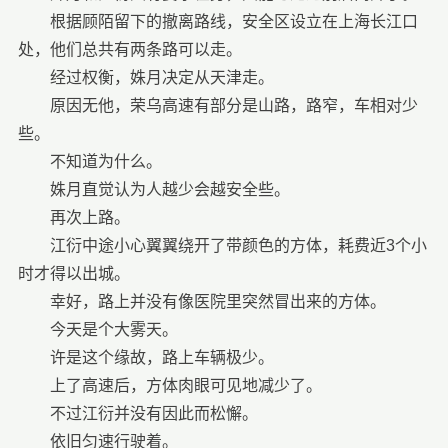
根据顾陌留下的撤离路线，安全区设立在上海长江口
处，他们总共有两条路可以走。
经过权衡，姝月决定从天津走。
原因无他，荣乌高速有部分是山路，路窄，车相对少
些。
不知道为什么。
姝月直觉认为人越少会越安全些。
再次上路。
江衍中途小心翼翼绕开了带颜色的方体，耗费近3个小
时才得以出城。
幸好，路上并没有像医院里突然冒出来的方体。
今天是个大雾天。
许是这个缘故，路上车辆极少。
上了高速后，方体肉眼可见地减少了。
不过江衍并没有因此而松懈。
依旧匀速行驶着。