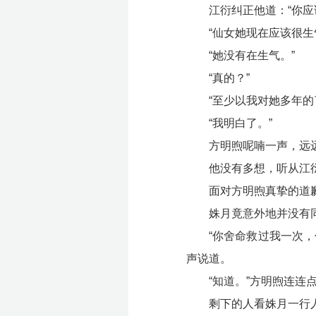
江衍纠正他道：“你
“仙女她现在应该很
“她没有在生气。”
“真的？”
“至少以我对她多年的
“我明白了。”
方明煦呢喃一声，远
他没有多想，听从江
面对方明煦真挚的道
姝月竟意外地并没有
“你舍命救过我一次
声说道。
“知道。”方明煦连连
剩下的人看姝月一行