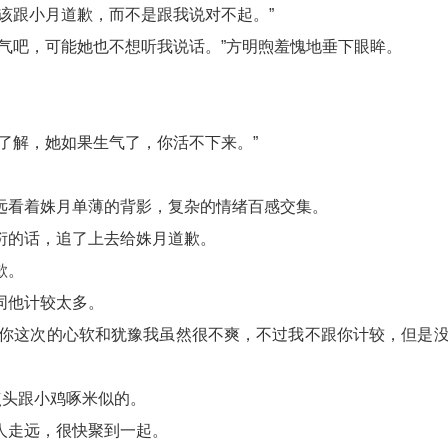
应该跟小月道歉，而不是跟我说对不起。”
生气吧，可能她也不想听我说话。”方明煦羞愧地垂下眼眸。
了解，她如果生气了，你活不下来。”
远看着姝月单薄的背影，复杂的情绪百感交集。
衍的话，追了上去给姝月道歉。
歉。
同他计较太多。
，你这次的心软和犹豫我虽然很不爽，不过我不跟你计较，但是没
点头跟小鸡啄米似的。
人走远，很快聚到一起。