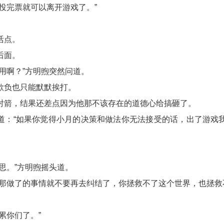
投完票就可以离开游戏了。”
活点。
后面。
用啊？”方明煦突然问道。
欺负也只能默默挨打。
射箭，结果还差点因为他那不该存在的道德心给搞砸了。
道：“如果你觉得小月的决策和做法你无法接受的话，出了游戏
思。”方明煦摇头道。
，那做了的事情就不要再去纠结了，你拯救不了这个世界，也拯救
累你们了。”