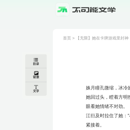
首页
>
【无限】她在卡牌游戏里封神
姝月瞳孔微缩，冰冷
她回过头，瞪着方明煦
眼看她情绪不对劲。
江衍及时拉住了她：“
紧接着。