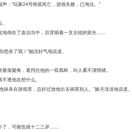
声：“玩家24号彻底死亡，游戏失败，已淘汰。”
去。
挺地倒在了血泊当中，后背插着一支尖锐的箭矢……
你想杀了我！”她没好气地说道。
丝垂落鬓角，遮挡住他的一双凤眸，叫人看不清情绪。
猜不透他在想什么。
把他抹杀在游戏里，总好过放他出去祸害别人。”姝月淡淡地说道
小了，可能也就十二三岁……