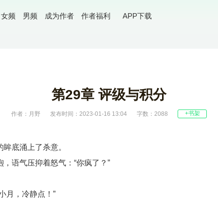
女频
男频
成为作者
作者福利
APP下载
第29章 评级与积分
+书架
作者：月野
发布时间：2023-01-16 13:04
字数：2088
的眸底涌上了杀意。
，语气压抑着怒气：“你疯了？”
小月，冷静点！”