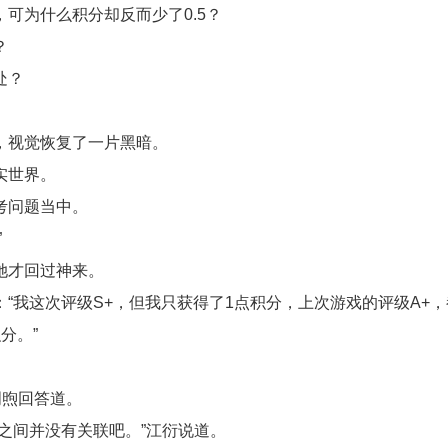
可为什么积分却反而少了0.5？
？
处？
，视觉恢复了一片黑暗。
实世界。
考问题当中。
”
她才回过神来。
“我这次评级S+，但我只获得了1点积分，上次游戏的评级A+，都
分。”
明煦回答道。
之间并没有关联吧。”江衍说道。