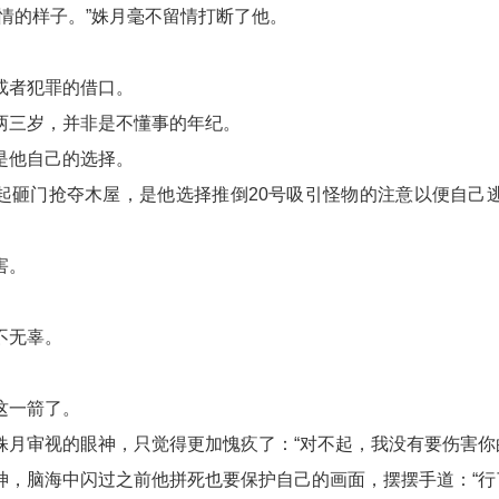
情的样子。”姝月毫不留情打断了他。
或者犯罪的借口。
两三岁，并非是不懂事的年纪。
是他自己的选择。
起砸门抢夺木屋，是他选择推倒20号吸引怪物的注意以便自己
害。
。
不无辜。
这一箭了。
姝月审视的眼神，只觉得更加愧疚了：“对不起，我没有要伤害你
神，脑海中闪过之前他拼死也要保护自己的画面，摆摆手道：“行