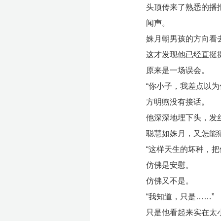
头顶传来了熟悉的播报
闻声。
姝月朝男孩的方向看
这才发现他已经直挺
原来是一场误会。
“你小子，我差点以为
方明煦没有接话。
他深深地埋下头，发
聪慧如姝月，又怎能
“这样天生的坏种，
仿佛是安慰。
仿佛又不是。
“我知道，只是……”
只是他看起来实在太