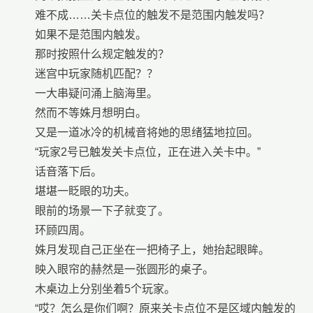
难不成……关卡点位的触发不是范围内触发吗？
如果不是范围内触发。
那时按照什么规定触发的？
迷宫中玩家随机匹配？？
一大串疑问涌上脑海里。
然而不等姝月想明白。
又是一道冰冷的机械音将她的思绪猛地拉回。
“玩家2号已触发关卡点位，正在进入关卡中。”
话音落下后。
堪堪一眨眼的功夫。
眼前的场景一下子就变了。
环顾四周。
姝月发现自己正坐在一把椅子上，她抬起眼眸。
映入眼帘的赫然是一张圆形的桌子。
木桌边上分别坐着5个玩家。
“哎？怎么是你们啊？原来关卡点位不是区域内触发的