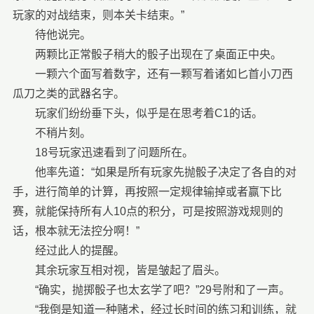
玩家的对战结束，则本关卡结束。”
待他说完。
两颗比正常骰子稍大的骰子出现在了桌面正中央。
一颗六个面写着数字，还有一颗写着诸如匕首小刀西
瓜刀之类的武器名字。
玩家们纷纷垂下头，似乎是在思考着C1的话。
不稍片刻。
18号玩家迅速看到了问题所在。
他率先道：“如果是所有玩家先抛骰子决定了各自的对
手，进行简单的计算，再按照一定规律输掉或者赢下比
赛，就能保持所有人10点的积分，可是按照游戏规则的
话，根本就无法控分啊！”
经过此人的提醒。
其余玩家互相对视，皆是皱起了眉头。
“确实，抛掷骰子也太玄学了吧？”29号附和了一声。
“我倒是知道一种赌术，经过长时间的练习和训练，就