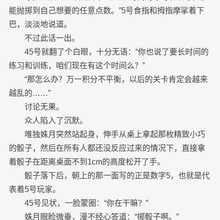
能抛掷到自己想要的任意点数。”5号食指和拇指摩挲着下
巴，淡淡地说道。
不过此话一出。
45号就翻了个白眼，十分无语：“你也说了要长时间的
练习和训练，咱们现在有这个时间么？”
“那怎么办？万一积分不平衡，以后的关卡肯定会越来
越乱的……”
讨论无果。
众人陷入了沉默。
唯独姝月突然站起身，伸手从桌上拿起那枚精致小巧
的骰子，然后在所有人都还没反应过来的情况下，直接拿
着骰子在距离桌面不到1cm的高度松开了手。
骰子落下后，朝上的那一面写的正是数字5，也就是代
表着5号玩家。
45号见状，一脸蒙圈：“你在干嘛？”
姝月眼睑微垂，漫不经心答道：“掷骰子啊。”