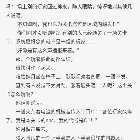
吗？”场上别的玩家回过神来，睁大眼睛，惊讶地对其他几
人说道。
“不知道啊，我也以为关卡点位是区域内触发！”
“你们刚才没听到吗？有别的人已经通关了一场关卡
了，系统播报念的就不是一组的玩家……”
“好像是有这么声播报来着。”
那几个玩家彼此间都认识。
很快讨论了起来。
唯独姝月坐在椅子上，默默观察着四周，一语不发。
直到有人发觉不太对劲，皱着眉头道：“人呢？这个关
卡怎么玩啊？”
他话刚说完。
一道夹杂着电流的机械音传入了耳中：“各位玩家久等
了，我是本关卡的npc，我的代号是C1！”
姝月循声望去。
映入眼帘的一个上半身是人下半身滚轮的机器人。