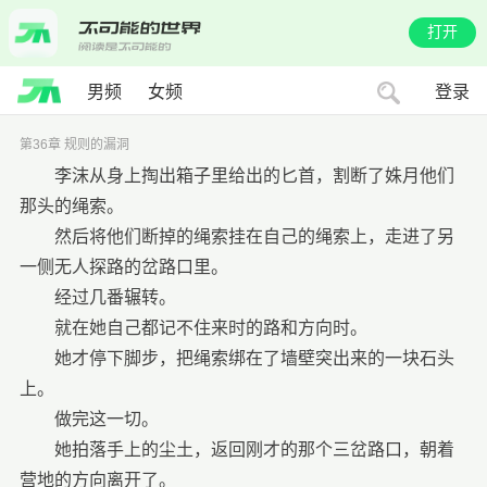
打开
男频
女频
登录
第36章 规则的漏洞
李沫从身上掏出箱子里给出的匕首，割断了姝月他们
那头的绳索。
然后将他们断掉的绳索挂在自己的绳索上，走进了另
一侧无人探路的岔路口里。
经过几番辗转。
就在她自己都记不住来时的路和方向时。
她才停下脚步，把绳索绑在了墙壁突出来的一块石头
上。
做完这一切。
她拍落手上的尘土，返回刚才的那个三岔路口，朝着
营地的方向离开了。