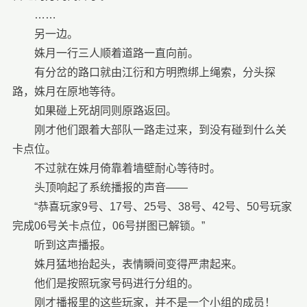
……
另一边。
姝月一行三人顺着道路一直向前。
有分岔的路口就由江衍和方明煦绑上绳索，分头探
路，姝月在原地等待。
如果碰上死胡同则原路返回。
刚才他们跟着大部队一路走过来，到没有碰到什么关
卡点位。
不过就在姝月倚靠着墙壁耐心等待时。
头顶响起了系统播报的声音——
“恭喜玩家9号、17号、25号、38号、42号、50号玩家
完成06号关卡点位，06号拼图已解锁。”
听到这声播报。
姝月猛地抬起头，表情瞬间变得严肃起来。
他们是按照玩家号码进行分组的。
刚才播报里的这些玩家，并不是一个小组的成员！