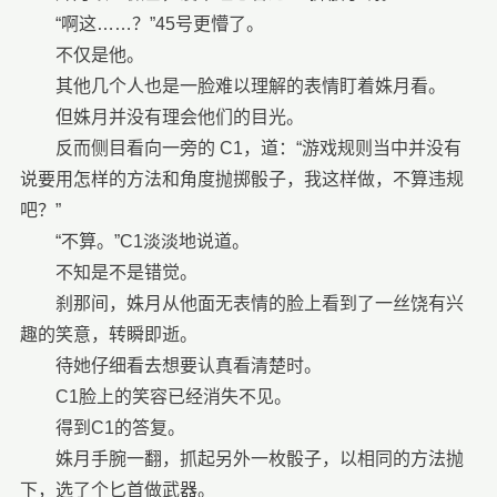
“啊这……？”45号更懵了。
不仅是他。
其他几个人也是一脸难以理解的表情盯着姝月看。
但姝月并没有理会他们的目光。
反而侧目看向一旁的 C1，道：“游戏规则当中并没有
说要用怎样的方法和角度抛掷骰子，我这样做，不算违规
吧？”
“不算。”C1淡淡地说道。
不知是不是错觉。
刹那间，姝月从他面无表情的脸上看到了一丝饶有兴
趣的笑意，转瞬即逝。
待她仔细看去想要认真看清楚时。
C1脸上的笑容已经消失不见。
得到C1的答复。
姝月手腕一翻，抓起另外一枚骰子，以相同的方法抛
下，选了个匕首做武器。