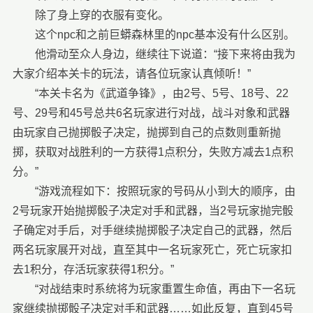
除了身上穿的衣服有变化。
这个npc和之前巨蟒森林里的npc基本没有什么区别。
他滑动至众人身边，继续往下说道：“接下来将由我为
大家介绍本关卡的玩法，请各位玩家认真倾听！”
“本关卡名为《武道争锋》，由2号、5号、18号、22
号、29号和45号总共6名玩家进行对战，战斗对象和武器
由玩家自己抛掷骰子决定，抛掷到自己的点数则重新抛
掷，获取对战胜利的一方获得1点积分，失败方减去1点积
分。”
“游戏流程如下：按照玩家的号码从小到大的顺序，由
2号玩家开始抛掷骰子决定对手和武器，当2号玩家抛完骰
子确定对手后，对手继续抛掷骰子决定自己的武器，然后
两名玩家展开对战，直至其中一名玩家死亡，死亡玩家扣
去1积分，存活玩家获得1积分。”
“对战结束时系统将为玩家重置生命值，再由下一名玩
家继续抛掷骰子决定对手和武器……如此反复，直到45号