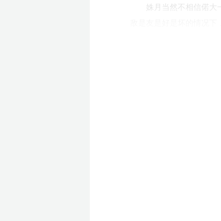
姝月当然不相信偌大
敌是友是好是坏的情况下，