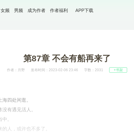
女频
男频
成为作者
作者福利
APP下载
第87章 不会有船再来了
作者：月野
发布时间：2023-02-06 23:46
字数：2031
+书架
上海四处闲逛。
终没有遇见活人。
当中。
来的人，或许也不多了。