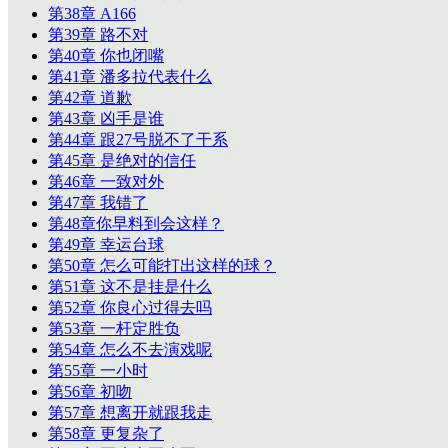
第38章 A166
第39章 路不对
第40章 你也闭嘴
第41章 潘多拉代表什么
第42章 道歉
第43章 凶手是谁
第44章 跟27号脱不了干系
第45章 是绝对的信任
第46章 一致对外
第47章 我错了
第48章你早料到会这样？
第49章 幸运台球
第50章 怎么可能打出这样的球？
第51章 这不是挂是什么
第52章 你良心过得去吗
第53章 一杆定胜负
第54章 怎么不去演戏呢
第55章 一小时
第56章 初吻
第57章 想离开就跟我走
第58章 更复杂了