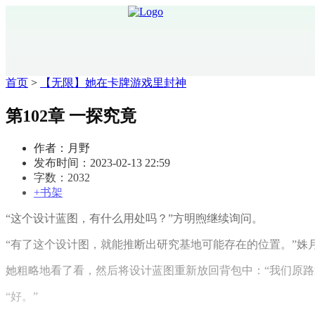
首页
>
【无限】她在卡牌游戏里封神
第102章 一探究竟
作者：月野
发布时间：2023-02-13 22:59
字数：2032
+书架
“这个设计蓝图，有什么用处吗？”方明煦继续询问。
“有了这个设计图，就能推断出研究基地可能存在的位置。”姝
她粗略地看了看，然后将设计蓝图重新放回背包中：“我们原路
“好。”