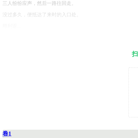
三人纷纷应声，然后一路往回走。
没过多久，便抵达了来时的入口处。
顺利返...
扫
卷1