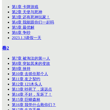
第1章 卡牌游戏
第2章 天使与死神
第3章 还有死神玩家！
第4章 我能跟你们一起吗
第5章 最优解
第6章 争吵
2023.1.3请假一天
卷2
第7章 被淘汰的第一人
第8章 突如其来的变故
第9章 挟持
第10章 去抓住那个人
第11章 友之契约
第12章 123木头人
第13章 吵死了，滚远点
第14章 不好，车坏了！
第15章 巨蟒森林
第16章 我凭什么救你们？
第17章 生存手册