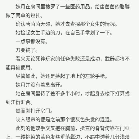
姝月在房间里搜罗了一些医药用品，给唐茵茵的胳膊
做了简单的包扎。
确认唐茵茵无碍，她才去查探那个女生的情况。
她捡起女生手边的刀，在自己手掌划了一下。
一点事都没有。
刀变钝了。
看来无论死神玩家的任务失败还是成功，武器都将不
能再被使用。
尽管如此，她还是捡起了地上的左轮手枪。
姝月并没有着急离开。
她在房间里待了差不多半小时，才起身去楼下打算找
到江衍汇合。
然而刚打开房门。
映入眼帘的便是之前那个银灰色头发的混混。
此刻的他双手交叉抱在胸前，挺直的脊背倚靠在门框
上，一缕挑染的蓝色发丝垂落鬓边，不羁中透着几分浅淡