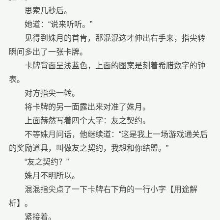
思索几秒后。
她道：“说来听听。”
见得到姝月的首肯，那混混这才伸出右手来，指尖转
瞬间多出了一张卡牌。
卡牌背面呈浅蓝色，上面的图案是刻着希腊数字的钟
表。
对方指尖一转。
将卡牌的另一面露出来对准了姝月。
上面赫然写着四个大字：友之契约。
不等姝月问话，他继续道：“这是我上一场游戏通关后
的奖励道具，叫做友之契约，我想和你结盟。”
“友之契约？”
姝月不明所以。
混混指尖点了一下卡牌右下角的一行小字【用途解
析】。
紧接着。