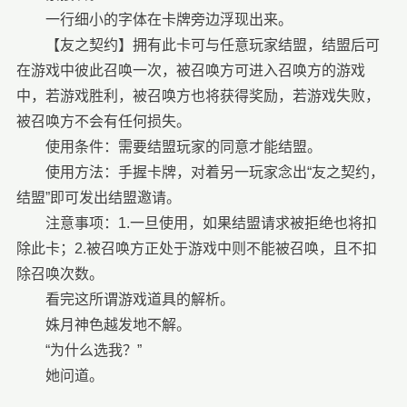
一行细小的字体在卡牌旁边浮现出来。
【友之契约】拥有此卡可与任意玩家结盟，结盟后可
在游戏中彼此召唤一次，被召唤方可进入召唤方的游戏
中，若游戏胜利，被召唤方也将获得奖励，若游戏失败，
被召唤方不会有任何损失。
使用条件：需要结盟玩家的同意才能结盟。
使用方法：手握卡牌，对着另一玩家念出“友之契约，
结盟”即可发出结盟邀请。
注意事项：1.一旦使用，如果结盟请求被拒绝也将扣
除此卡；2.被召唤方正处于游戏中则不能被召唤，且不扣
除召唤次数。
看完这所谓游戏道具的解析。
姝月神色越发地不解。
“为什么选我？”
她问道。