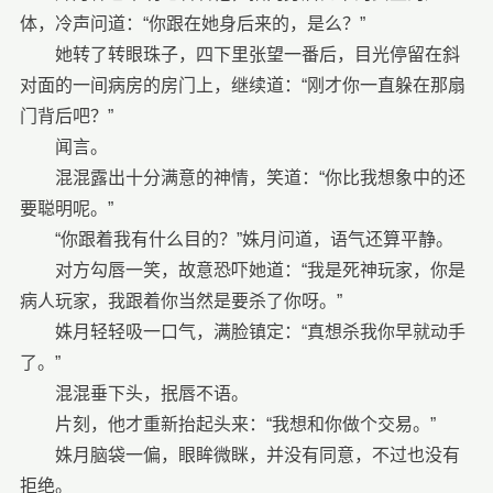
体，冷声问道：“你跟在她身后来的，是么？”
她转了转眼珠子，四下里张望一番后，目光停留在斜
对面的一间病房的房门上，继续道：“刚才你一直躲在那扇
门背后吧？”
闻言。
混混露出十分满意的神情，笑道：“你比我想象中的还
要聪明呢。”
“你跟着我有什么目的？”姝月问道，语气还算平静。
对方勾唇一笑，故意恐吓她道：“我是死神玩家，你是
病人玩家，我跟着你当然是要杀了你呀。”
姝月轻轻吸一口气，满脸镇定：“真想杀我你早就动手
了。”
混混垂下头，抿唇不语。
片刻，他才重新抬起头来：“我想和你做个交易。”
姝月脑袋一偏，眼眸微眯，并没有同意，不过也没有
拒绝。