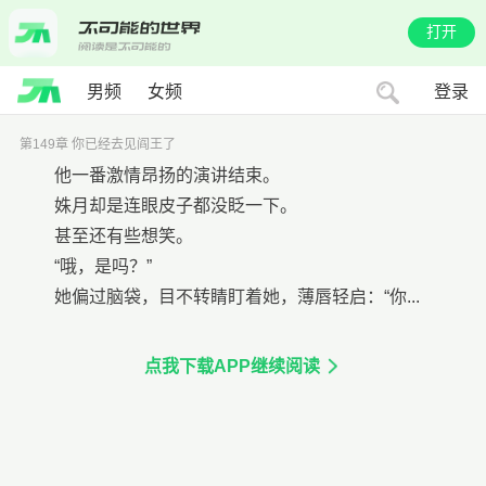
打开
男频
女频
登录
第149章 你已经去见阎王了
他一番激情昂扬的演讲结束。
姝月却是连眼皮子都没眨一下。
甚至还有些想笑。
“哦，是吗？”
她偏过脑袋，目不转睛盯着她，薄唇轻启：“你...
点我下载APP继续阅读