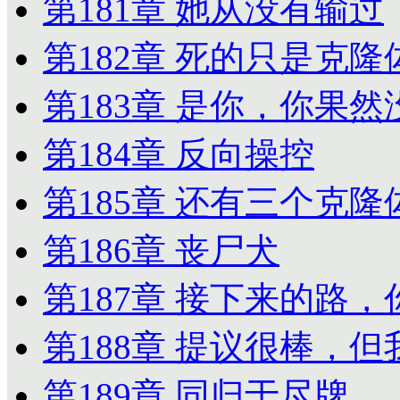
第181章 她从没有输过
第182章 死的只是克隆
第183章 是你，你果然
第184章 反向操控
第185章 还有三个克隆
第186章 丧尸犬
第187章 接下来的路，
第188章 提议很棒，但
第189章 同归于尽牌