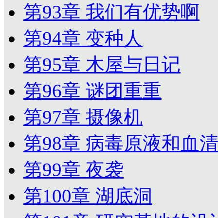
第93章 我们有优势啊
第94章 变种人
第95章 木屋与日记
第96章 谜团重重
第97章 摄像机
第98章 病毒原液和血
第99章 夜袭
第100章 湖底洞