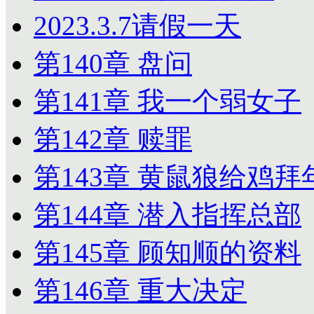
2023.3.7请假一天
第140章 盘问
第141章 我一个弱女子
第142章 赎罪
第143章 黄鼠狼给鸡拜
第144章 潜入指挥总部
第145章 顾知顺的资料
第146章 重大决定