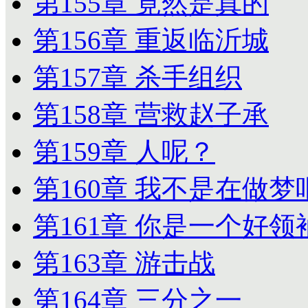
第155章 竟然是真的
第156章 重返临沂城
第157章 杀手组织
第158章 营救赵子承
第159章 人呢？
第160章 我不是在做梦
第161章 你是一个好领
第163章 游击战
第164章 三分之一