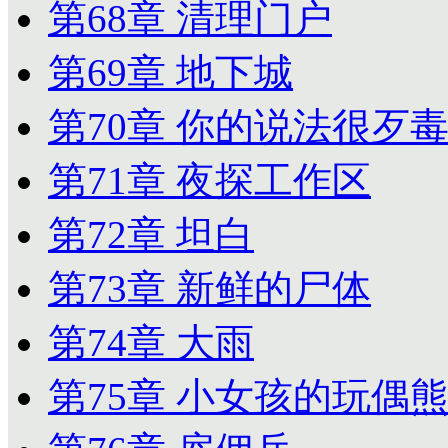
第68章 清理门户
第69章 地下城
第70章 你的说法很歹
第71章 夜探工作区
第72章 坦白
第73章 新鲜的尸体
第74章 大雨
第75章 小女孩的玩偶