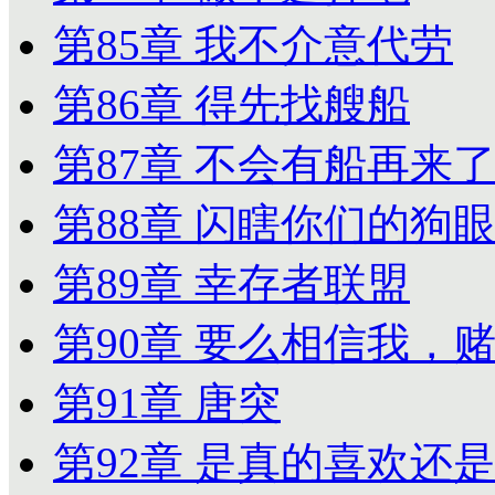
第85章 我不介意代劳
第86章 得先找艘船
第87章 不会有船再来
第88章 闪瞎你们的狗
第89章 幸存者联盟
第90章 要么相信我，
第91章 唐突
第92章 是真的喜欢还