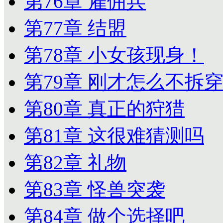
第76章 雇佣兵
第77章 结盟
第78章 小女孩现身！
第79章 刚才怎么不拆
第80章 真正的狩猎
第81章 这很难猜测吗
第82章 礼物
第83章 怪兽突袭
第84章 做个选择吧