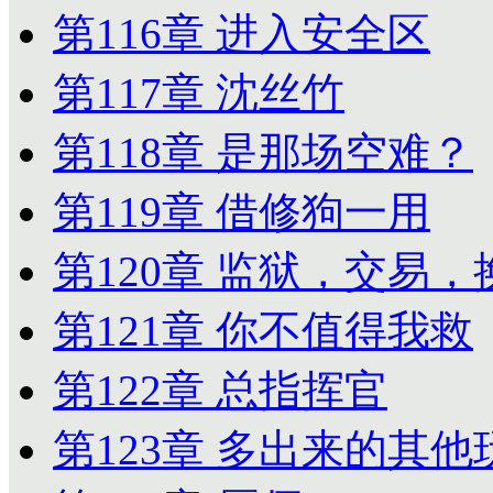
第116章 进入安全区
第117章 沈丝竹
第118章 是那场空难？
第119章 借修狗一用
第120章 监狱，交易，
第121章 你不值得我救
第122章 总指挥官
第123章 多出来的其他