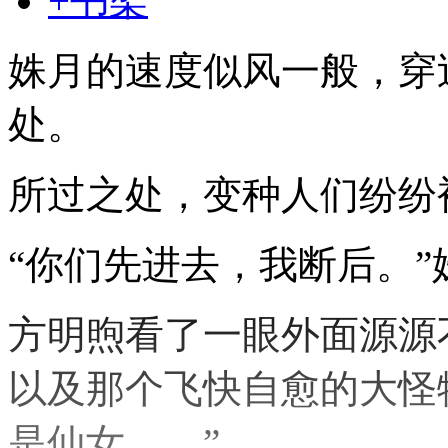
+书架
姝月的速度似风一般，穿
处。
所过之处，变种人们纷纷
“你们先进去，我断后。
方明煦看了一眼外面源源
以及那个飞快自愈的大怪
是仙女……”