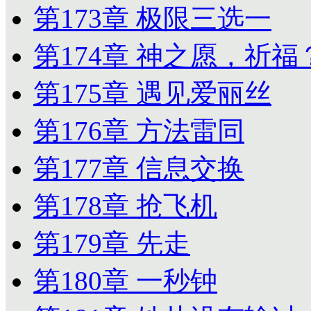
第173章 极限三选一
第174章 神之愿，祈福
第175章 遇见爱丽丝
第176章 方法雷同
第177章 信息交换
第178章 抢飞机
第179章 先走
第180章 一秒钟