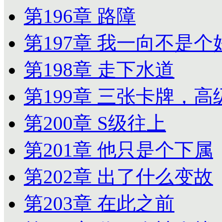
第196章 路障
第197章 我一向不是个
第198章 走下水道
第199章 三张卡牌，高
第200章 S级往上
第201章 他只是个下属
第202章 出了什么变故
第203章 在此之前