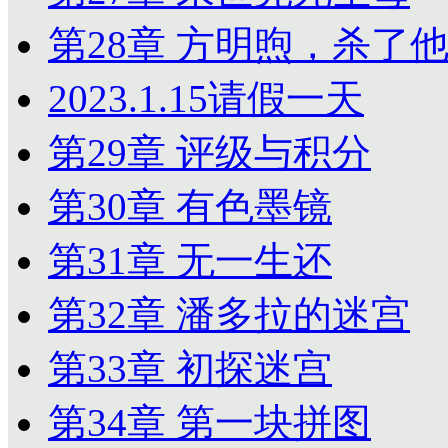
第28章 方明煦，杀了
2023.1.15请假一天
第29章 评级与积分
第30章 有色墨镜
第31章 无一生还
第32章 潘多拉的迷宫
第33章 初探迷宫
第34章 第一块拼图