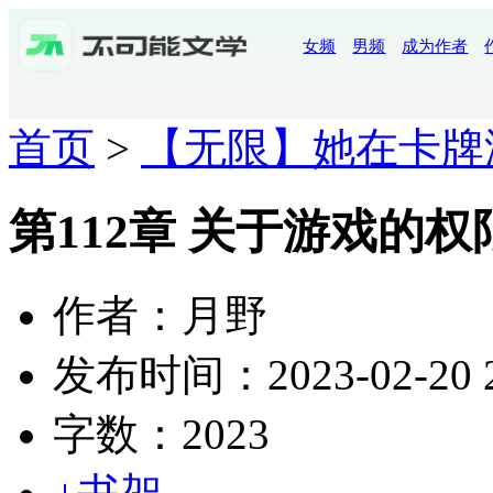
女频
男频
成为作者
首页
>
【无限】她在卡牌
第112章 关于游戏的权
作者：月野
发布时间：2023-02-20 2
字数：2023