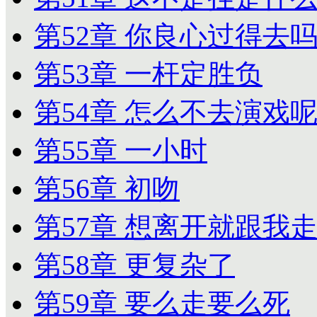
第52章 你良心过得去
第53章 一杆定胜负
第54章 怎么不去演戏
第55章 一小时
第56章 初吻
第57章 想离开就跟我
第58章 更复杂了
第59章 要么走要么死