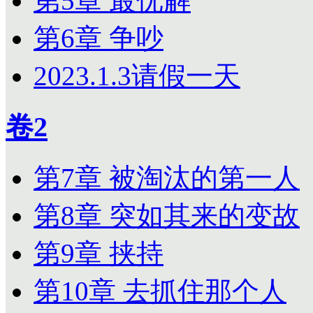
第5章 最优解
第6章 争吵
2023.1.3请假一天
卷2
第7章 被淘汰的第一人
第8章 突如其来的变故
第9章 挟持
第10章 去抓住那个人