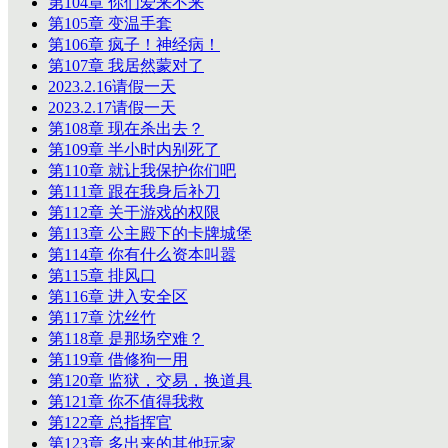
第104章 你们爱来不来
第105章 变温手套
第106章 疯子！神经病！
第107章 我居然蒙对了
2023.2.16请假一天
2023.2.17请假一天
第108章 现在杀出去？
第109章 半小时内别死了
第110章 就让我保护你们吧
第111章 跟在我身后补刀
第112章 关于游戏的权限
第113章 公主殿下的卡牌城堡
第114章 你有什么资本叫嚣
第115章 排风口
第116章 进入安全区
第117章 沈丝竹
第118章 是那场空难？
第119章 借修狗一用
第120章 监狱，交易，换道具
第121章 你不值得我救
第122章 总指挥官
第123章 多出来的其他玩家