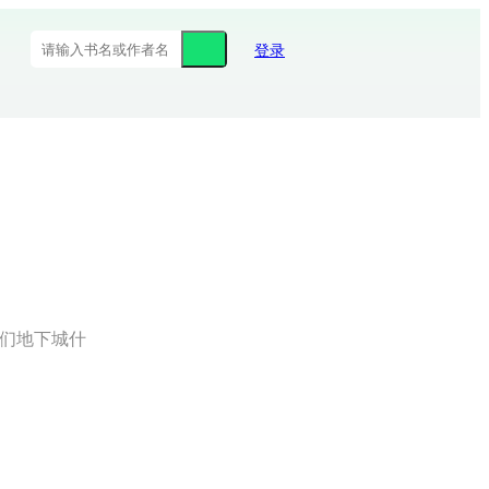
登录
们地下城什