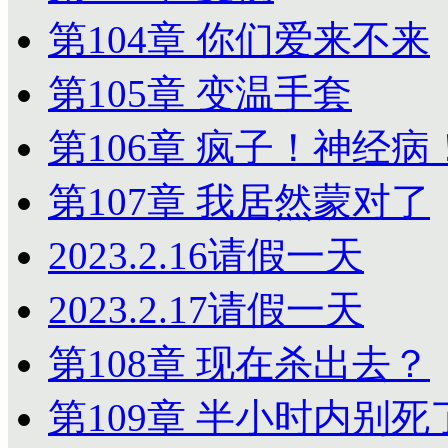
第104章 你们爱来不来
第105章 变温手套
第106章 疯子！神经病
第107章 我居然蒙对了
2023.2.16请假一天
2023.2.17请假一天
第108章 现在杀出去？
第109章 半小时内别死