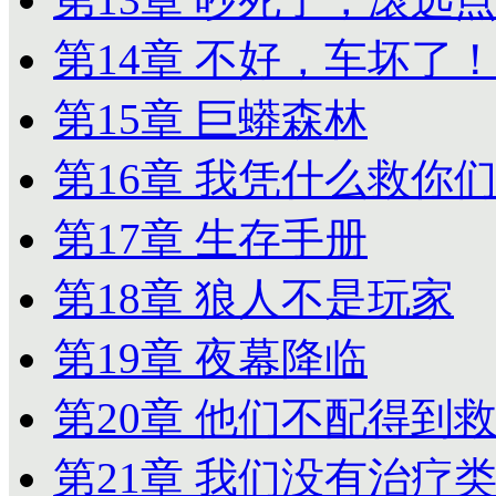
第14章 不好，车坏了
第15章 巨蟒森林
第16章 我凭什么救你
第17章 生存手册
第18章 狼人不是玩家
第19章 夜幕降临
第20章 他们不配得到
第21章 我们没有治疗