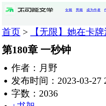
女频
男频
成为作者
首页
>
【无限】她在卡牌
第180章 一秒钟
作者：月野
发布时间：2023-03-27 2
字数：2036