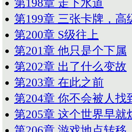
第198章 走下水道
第199章 三张卡牌，高
第200章 S级往上
第201章 他只是个下属
第202章 出了什么变故
第203章 在此之前
第204章 你不会被人找
第205章 这个世界早就
第206章 游戏地点转移