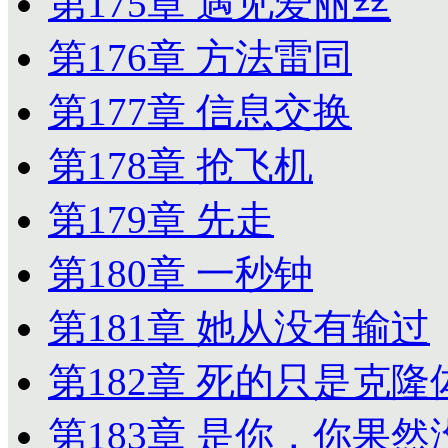
第175章 遇见爱丽丝
第176章 方法雷同
第177章 信息交换
第178章 抢飞机
第179章 先走
第180章 一秒钟
第181章 她从没有输过
第182章 死的只是克隆
第183章 是你，你果然