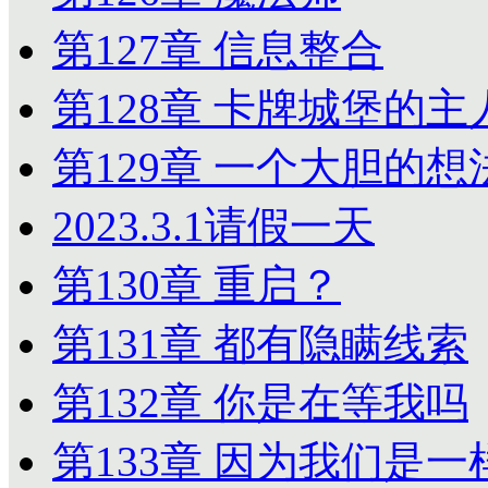
第127章 信息整合
第128章 卡牌城堡的主
第129章 一个大胆的想
2023.3.1请假一天
第130章 重启？
第131章 都有隐瞒线索
第132章 你是在等我吗
第133章 因为我们是一