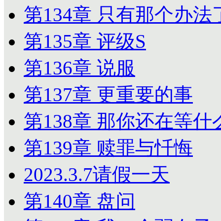
第134章 只有那个办法
第135章 评级S
第136章 说服
第137章 更重要的事
第138章 那你还在等什
第139章 赎罪与忏悔
2023.3.7请假一天
第140章 盘问