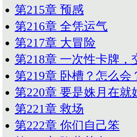
第215章 预感
第216章 全凭运气
第217章 大冒险
第218章 一次性卡牌，
第219章 卧槽？怎么会
第220章 要是姝月在就
第221章 救场
第222章 你们自己笨