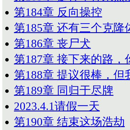
第184章 反向操控
第185章 还有三个克隆
第186章 丧尸犬
第187章 接下来的路，
第188章 提议很棒，但
第189章 同归于尽牌
2023.4.1请假一天
第190章 结束这场浩劫