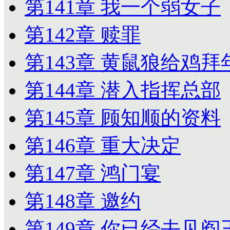
第141章 我一个弱女子
第142章 赎罪
第143章 黄鼠狼给鸡拜
第144章 潜入指挥总部
第145章 顾知顺的资料
第146章 重大决定
第147章 鸿门宴
第148章 邀约
第149章 你已经去见阎