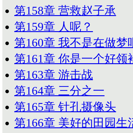
第158章 营救赵子承
第159章 人呢？
第160章 我不是在做梦
第161章 你是一个好领
第163章 游击战
第164章 三分之一
第165章 针孔摄像头
第166章 美好的田园生