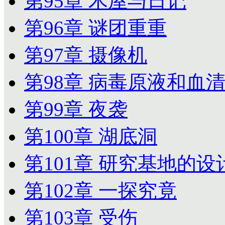
第95章 木屋与日记
第96章 谜团重重
第97章 摄像机
第98章 病毒原液和血
第99章 夜袭
第100章 湖底洞
第101章 研究基地的设
第102章 一探究竟
第103章 受伤