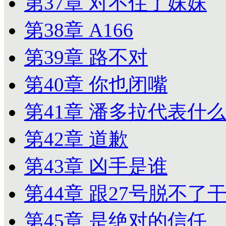
第37章 对不住了妹妹
第38章 A166
第39章 路不对
第40章 你也闭嘴
第41章 潘多拉代表什
第42章 道歉
第43章 凶手是谁
第44章 跟27号脱不了
第45章 是绝对的信任