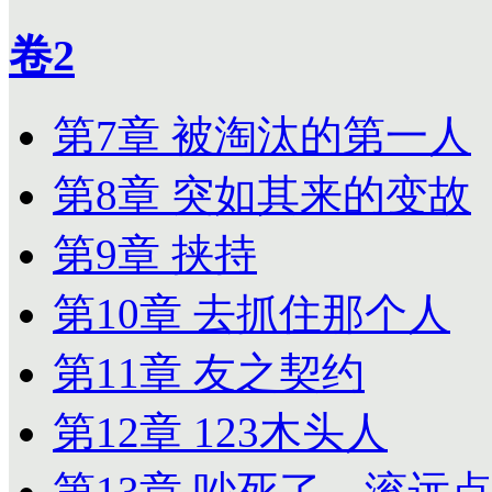
卷2
第7章 被淘汰的第一人
第8章 突如其来的变故
第9章 挟持
第10章 去抓住那个人
第11章 友之契约
第12章 123木头人
第13章 吵死了，滚远