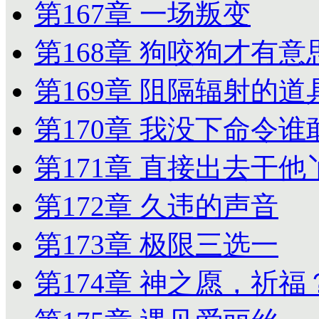
第167章 一场叛变
第168章 狗咬狗才有意
第169章 阻隔辐射的道
第170章 我没下命令
第171章 直接出去干他
第172章 久违的声音
第173章 极限三选一
第174章 神之愿，祈福