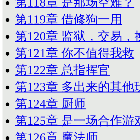
第118章 是那场空难？
第119章 借修狗一用
第120章 监狱，交易，
第121章 你不值得我救
第122章 总指挥官
第123章 多出来的其他
第124章 厨师
第125章 是一场合作游
第126章 魔法师