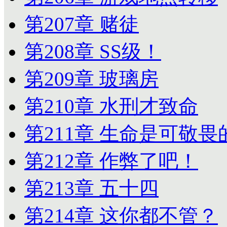
第207章 赌徒
第208章 SS级！
第209章 玻璃房
第210章 水刑才致命
第211章 生命是可敬畏
第212章 作弊了吧！
第213章 五十四
第214章 这你都不管？