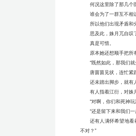
何况这里除了那几个
谁会为了一群互不相
所以他们出现矛盾和
思及此，姝月兀自叹
真是可惜。
原本她还想顺手把所
“既然如此，那我们
唐茵茵见状，连忙紧
还未踏出脚步，就有
有人指着江衍，对姝
“对啊，你们和死神玩
“还是留下来和我们一
还有人满怀希望地看
不对？”