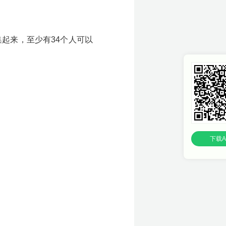
起来，至少有34个人可以
下载A