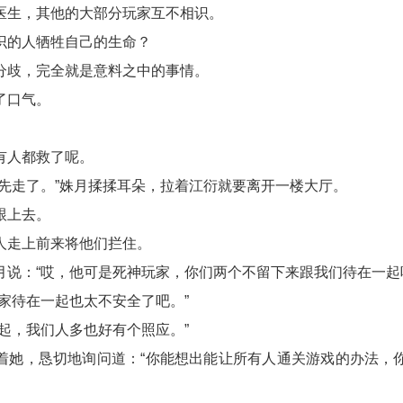
医生，其他的大部分玩家互不相识。
识的人牺牲自己的生命？
分歧，完全就是意料之中的事情。
了口气。
有人都救了呢。
就先走了。”姝月揉揉耳朵，拉着江衍就要离开一楼大厅。
跟上去。
人走上前来将他们拦住。
月说：“哎，他可是死神玩家，你们两个不留下来跟我们待在一起
家待在一起也太不安全了吧。”
起，我们人多也好有个照应。”
着她，恳切地询问道：“你能想出能让所有人通关游戏的办法，