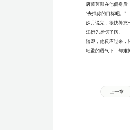
唐茵茵跟在他俩身后
“去找你的目标吧。”
姝月说完，很快补充
江衍先是愣了愣。
随即，他反应过来，轻
轻盈的语气下，却难
上一章