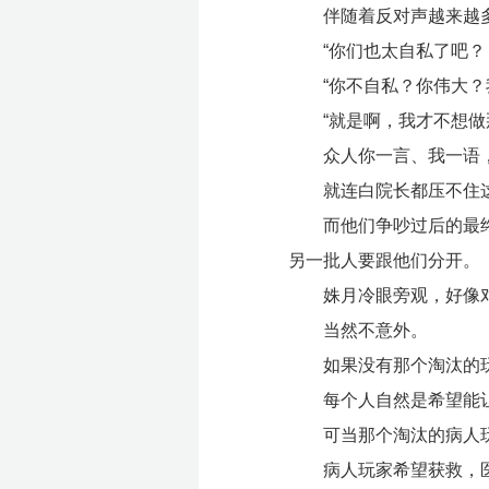
伴随着反对声越来越
“你们也太自私了吧？
“你不自私？你伟大？
“就是啊，我才不想做
众人你一言、我一语
就连白院长都压不住
而他们争吵过后的最
另一批人要跟他们分开。
姝月冷眼旁观，好像
当然不意外。
如果没有那个淘汰的
每个人自然是希望能
可当那个淘汰的病人
病人玩家希望获救，