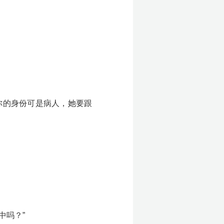
你的身份可是病人，她要跟
中吗？”