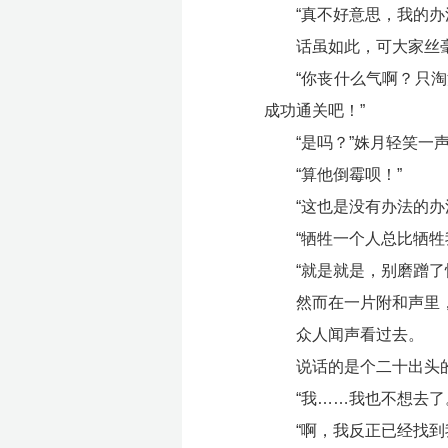
“真不好意思，我的办
话虽如此，可大家丝
“你丧什么气啊？只
成功通关吧！”
“是吗？”姝月轻笑一
“算他倒霉呗！”
“这也是没有办法的办
“牺牲一个人总比牺牲
“就是就是，别磨蹭了
然而在一片附和声里
众人闻声看过去。
说话的是个二十出头
“我……我也不想去了
“啊，我反正已经找