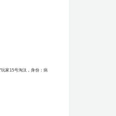
玩家15号淘汰，身份：病