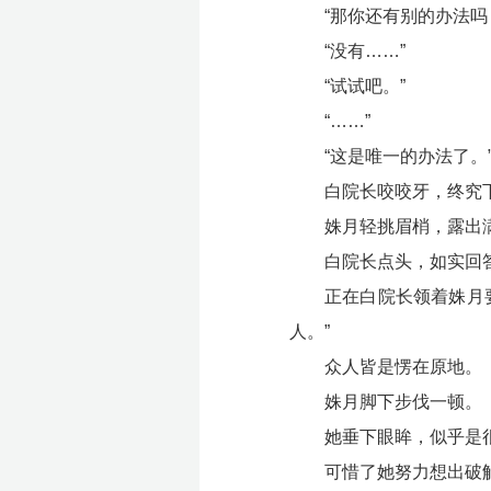
“那你还有别的办法吗
“没有……”
“试试吧。”
“……”
“这是唯一的办法了
白院长咬咬牙，终究下
姝月轻挑眉梢，露出满
白院长点头，如实回答
正在白院长领着姝月
人。”
众人皆是愣在原地。
姝月脚下步伐一顿。
她垂下眼眸，似乎是很
可惜了她努力想出破