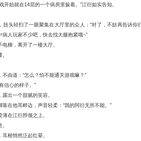
戏开始就在14层的一个病房里躲着。”江衍如实告知。
。
，扭头轻扫了一眼聚集在大厅里的众人：“对了，不妨再告诉你
中病人玩家不少吧，快去找大腿抱紧哦~”
手电梯，离开了一楼大厅。
楼。
，不由道：“怎么？怕不能通关游戏嘛？”
有信心的样子。”
，露出一个甜腻的笑容。
脚靠在他耳畔边，声音轻柔：“我的阿衍无所不能。”
喷薄在江衍脖颈之上。
意。
，耳根悄然泛起红晕。