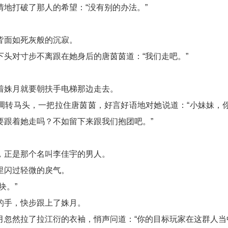
情地打破了那人的希望：“没有别的办法。”
。
皆面如死灰般的沉寂。
下头对寸步不离跟在她身后的唐茵茵道：“我们走吧。”
着姝月就要朝扶手电梯那边走去。
调转马头，一把拉住唐茵茵，好言好语地对她说道：“小妹妹，
要跟着她走吗？不如留下来跟我们抱团吧。”
，正是那个名叫李佳宇的男人。
里闪过轻微的戾气。
块。”
的手，快步跟上了姝月。
月忽然拉了拉江衍的衣袖，悄声问道：“你的目标玩家在这群人当