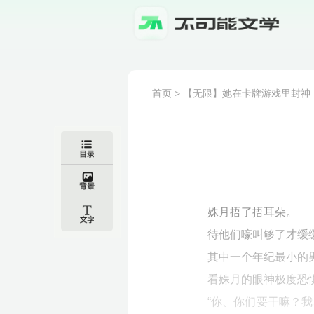
首页
>
【无限】她在卡牌游戏里封神
姝月捂了捂耳朵。
待他们嚎叫够了才缓缓
其中一个年纪最小的
看姝月的眼神极度恐
“你、你们要干嘛？