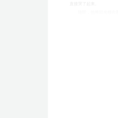
直接哭了起来。
随即，他将目光移向那