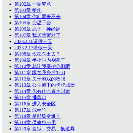
第102章 一探究竟
第103章 受伤
第104章 你们爱来不来
第105章 变温手套
第106章 疯子！神经病！
第107章 我居然蒙对了
2023.2.16请假一天
2023.2.17请假一天
第108章 现在杀出去？
第109章 半小时内别死了
第110章 就让我保护你们吧
第111章 跟在我身后补刀
第112章 关于游戏的权限
第113章 公主殿下的卡牌城堡
第114章 你有什么资本叫嚣
第115章 排风口
第116章 进入安全区
第117章 沈丝竹
第118章 是那场空难？
第119章 借修狗一用
第120章 监狱，交易，换道具