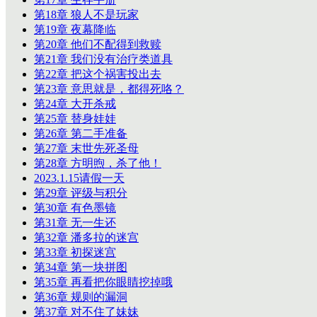
第18章 狼人不是玩家
第19章 夜幕降临
第20章 他们不配得到救赎
第21章 我们没有治疗类道具
第22章 把这个祸害投出去
第23章 意思就是，都得死咯？
第24章 大开杀戒
第25章 替身娃娃
第26章 第二手准备
第27章 末世先死圣母
第28章 方明煦，杀了他！
2023.1.15请假一天
第29章 评级与积分
第30章 有色墨镜
第31章 无一生还
第32章 潘多拉的迷宫
第33章 初探迷宫
第34章 第一块拼图
第35章 再看把你眼睛挖掉哦
第36章 规则的漏洞
第37章 对不住了妹妹