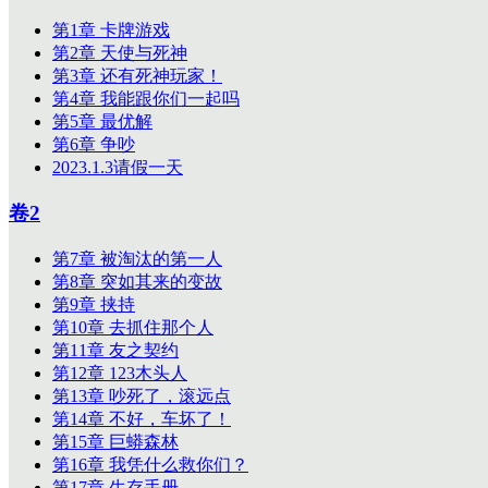
第1章 卡牌游戏
第2章 天使与死神
第3章 还有死神玩家！
第4章 我能跟你们一起吗
第5章 最优解
第6章 争吵
2023.1.3请假一天
卷2
第7章 被淘汰的第一人
第8章 突如其来的变故
第9章 挟持
第10章 去抓住那个人
第11章 友之契约
第12章 123木头人
第13章 吵死了，滚远点
第14章 不好，车坏了！
第15章 巨蟒森林
第16章 我凭什么救你们？
第17章 生存手册