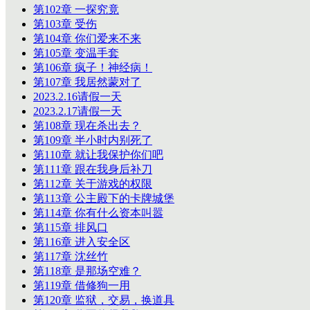
第102章 一探究竟
第103章 受伤
第104章 你们爱来不来
第105章 变温手套
第106章 疯子！神经病！
第107章 我居然蒙对了
2023.2.16请假一天
2023.2.17请假一天
第108章 现在杀出去？
第109章 半小时内别死了
第110章 就让我保护你们吧
第111章 跟在我身后补刀
第112章 关于游戏的权限
第113章 公主殿下的卡牌城堡
第114章 你有什么资本叫嚣
第115章 排风口
第116章 进入安全区
第117章 沈丝竹
第118章 是那场空难？
第119章 借修狗一用
第120章 监狱，交易，换道具