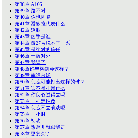
第38章 A166
第39章 路不对
第40章 你也闭嘴
第41章 潘多拉代表什么
第42章 道歉
第43章 凶手是谁
第44章 跟27号脱不了干系
第45章 是绝对的信任
第46章 一致对外
第47章 我错了
第48章你早料到会这样？
第49章 幸运台球
第50章 怎么可能打出这样的球？
第51章 这不是挂是什么
第52章 你良心过得去吗
第53章 一杆定胜负
第54章 怎么不去演戏呢
第55章 一小时
第56章 初吻
第57章 想离开就跟我走
第58章 更复杂了