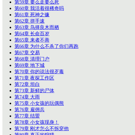
第59章 要么走要么死
第60章 我活着很稀奇吗
第61章 死神之镰
第62章 拼手速
第63章 鸟择良木而栖
第64章 长命百岁
第65章 来者不善
第66章 为什么不杀了你们再跑
第67章 交易
第68章 清理门户
第69章 地下城
第70章 你的说法很歹毒
第71章 夜探工作区
第72章 坦白
第73章 新鲜的尸体
第74章 大雨
第75章 小女孩的玩偶熊
第76章 雇佣兵
第77章 结盟
第78章 小女孩现身！
第79章 刚才怎么不拆穿他
第80章 真正的狩猎