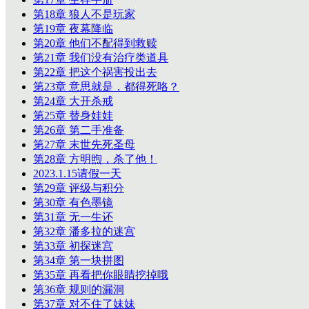
第18章 狼人不是玩家
第19章 夜幕降临
第20章 他们不配得到救赎
第21章 我们没有治疗类道具
第22章 把这个祸害投出去
第23章 意思就是，都得死咯？
第24章 大开杀戒
第25章 替身娃娃
第26章 第二手准备
第27章 末世先死圣母
第28章 方明煦，杀了他！
2023.1.15请假一天
第29章 评级与积分
第30章 有色墨镜
第31章 无一生还
第32章 潘多拉的迷宫
第33章 初探迷宫
第34章 第一块拼图
第35章 再看把你眼睛挖掉哦
第36章 规则的漏洞
第37章 对不住了妹妹