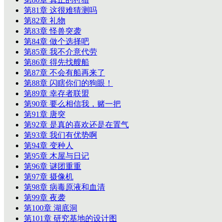
第81章 这很难猜测吗
第82章 礼物
第83章 怪兽突袭
第84章 做个选择吧
第85章 我不介意代劳
第86章 得先找艘船
第87章 不会有船再来了
第88章 闪瞎你们的狗眼！
第89章 幸存者联盟
第90章 要么相信我，赌一把
第91章 唐突
第92章 是真的喜欢还是在置气
第93章 我们有优势啊
第94章 变种人
第95章 木屋与日记
第96章 谜团重重
第97章 摄像机
第98章 病毒原液和血清
第99章 夜袭
第100章 湖底洞
第101章 研究基地的设计图