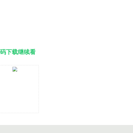
。
码下载继续看