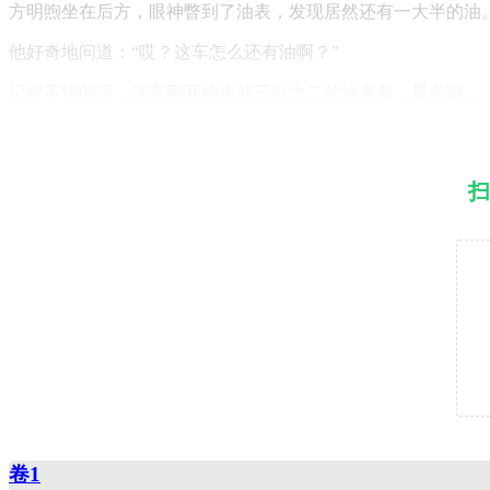
方明煦坐在后方，眼神瞥到了油表，发现居然还有一大半的油
他好奇地问道：“哎？这车怎么还有油啊？”
记得不错的话，这车刚开始也就三分之二的油来着，最多跑...
扫
卷1