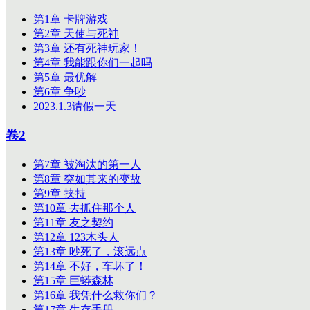
第1章 卡牌游戏
第2章 天使与死神
第3章 还有死神玩家！
第4章 我能跟你们一起吗
第5章 最优解
第6章 争吵
2023.1.3请假一天
卷2
第7章 被淘汰的第一人
第8章 突如其来的变故
第9章 挟持
第10章 去抓住那个人
第11章 友之契约
第12章 123木头人
第13章 吵死了，滚远点
第14章 不好，车坏了！
第15章 巨蟒森林
第16章 我凭什么救你们？
第17章 生存手册